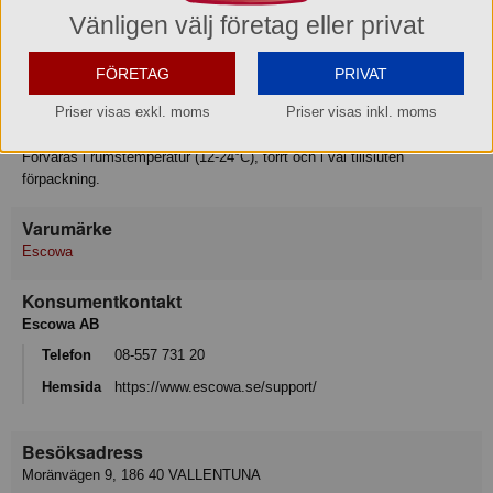
Tillagningsanvisning
Vänligen välj företag eller privat
Spädes 1:2000 (0.5g/liter)
OBS! Skall inte förtäras outspädd.
FÖRETAG
PRIVAT
Förvaring
Priser visas exkl. moms
Priser visas inkl. moms
Hållbar i ca 12 månader från tillverkning i obruten förpackning.
Förvaras i rumstemperatur (12-24°C), torrt och i väl tillsluten
förpackning.
Varumärke
Escowa
Konsumentkontakt
Escowa AB
Telefon
08-557 731 20
Hemsida
https://www.escowa.se/support/
Besöksadress
Moränvägen 9, 186 40 VALLENTUNA