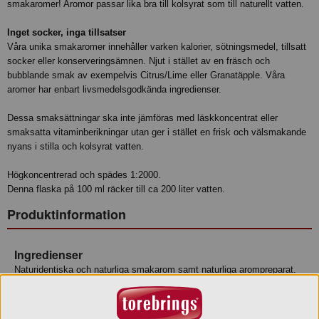
smakaromer! Aromor passar lika bra till kolsyrat som till naturellt vatten.
Inget socker, inga tillsatser
Våra unika smakaromer innehåller varken kalorier, sötningsmedel, tillsatt
socker eller konserveringsämnen. Njut i stället av en fräsch och
bubblande smak av exempelvis Citrus/Lime eller Granatäpple. Våra
aromer har enbart livsmedelsgodkända ingredienser.
Dessa smaksättningar ska inte jämföras med läskkoncentrat eller
smaksatta vitaminberikningar utan ger i stället en frisk och välsmakande
nyans i stilla och kolsyrat vatten.
Högkoncentrerad och spädes 1:2000.
Denna flaska på 100 ml räcker till ca 200 liter vatten.
Produktinformation
Ingredienser
Naturidentiska och naturliga smakarom samt naturliga arompreparat.
Produkten är avsedd för smaksättning av livsmedel och uppfyller
kraven i EU-direktiv 88/388/EG.