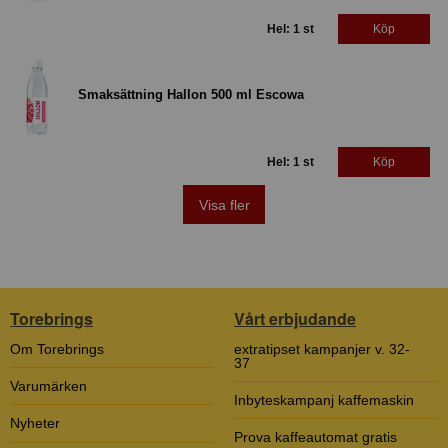
Hel: 1 st
Köp
Smaksättning Hallon 500 ml Escowa
Hel: 1 st
Köp
Visa fler
Torebrings
Vårt erbjudande
Om Torebrings
extratipset kampanjer v. 32-
37
Varumärken
Inbyteskampanj kaffemaskin
Nyheter
Prova kaffeautomat gratis