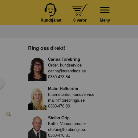
Kundtjänst
0 varor
Meny
Ring oss direkt!
Carina Torebring
Order, kundservice
carina@torebrings.se
0380-478 84
Malin Hellström
Internetorder, kundservice
malin@torebrings.se
0380-478 80
Stefan Grip
Kaffe- Varuautomater
stefan@torebrings.se
0380-478 81