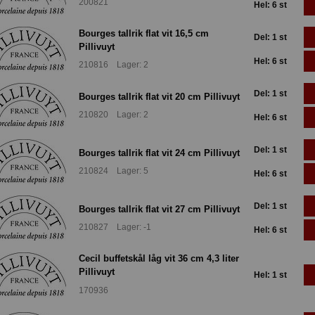
200821
Hel: 6 st
Bourges tallrik flat vit 16,5 cm
Del: 1 st
Pillivuyt
Hel: 6 st
210816 Lager: 2
Del: 1 st
Bourges tallrik flat vit 20 cm Pillivuyt
210820 Lager: 2
Hel: 6 st
Del: 1 st
Bourges tallrik flat vit 24 cm Pillivuyt
210824 Lager: 5
Hel: 6 st
Del: 1 st
Bourges tallrik flat vit 27 cm Pillivuyt
210827 Lager: -1
Hel: 6 st
Cecil buffetskål låg vit 36 cm 4,3 liter
Pillivuyt
Hel: 1 st
170936