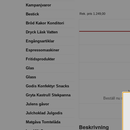
Kampanjvaror
Rek. pris 1.249,00
Bestick
Bröd Kakor Konditori
Dryck Läsk Vatten
Engångsartiklar
Espressomaskiner
Fritidsprodukter
Glas
Glass
Godis Konfektyr Snacks
H
Gryta Kastrull Stekpanna
Beställ nu så b
Julens gåvor
Julchoklad Julgodis
Matgåva Tomtelåda
Beskrivning