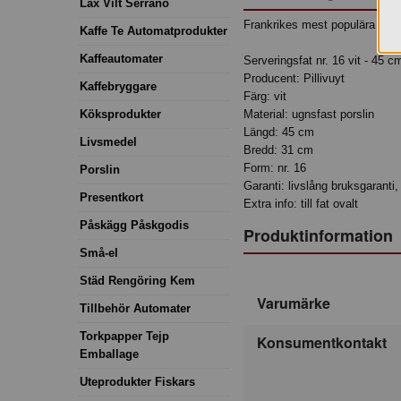
Lax Vilt Serrano
Frankrikes mest populära serv
Kaffe Te Automatprodukter
Kaffeautomater
Serveringsfat nr. 16 vit - 45 c
Producent: Pillivuyt
Kaffebryggare
Färg: vit
Köksprodukter
Material: ugnsfast porslin
Längd: 45 cm
Livsmedel
Bredd: 31 cm
Form: nr. 16
Porslin
Garanti: livslång bruksgaranti,
Presentkort
Extra info: till fat ovalt
Påskägg Påskgodis
Produktinformation
Små-el
Städ Rengöring Kem
Varumärke
Tillbehör Automater
Torkpapper Tejp
Konsumentkontakt
Emballage
Uteprodukter Fiskars