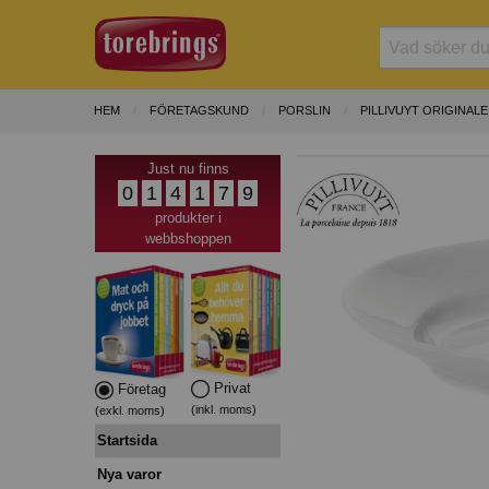
HEM
FÖRETAGSKUND
PORSLIN
PILLIVUYT ORIGINAL
Just nu finns
0
1
4
1
7
9
produkter i
webbshoppen
Privat
Företag
(inkl. moms)
(exkl. moms)
Startsida
Nya varor