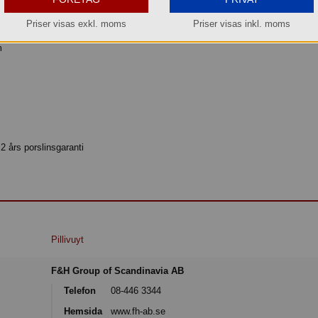
eringsfat som finns på alla de klassiska bistroerna. Mått: 45x31 cm.
Priser visas exkl. moms
Priser visas inkl. moms
m
 2 års porslinsgaranti
Pillivuyt
F&H Group of Scandinavia AB
Telefon
08-446 3344
Hemsida
www.fh-ab.se