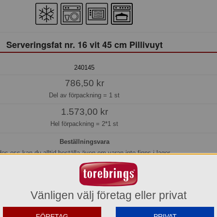
Serveringsfat nr. 16 vit 45 cm Pillivuyt
240145
786,50 kr
Del av förpackning =
1 st
1.573,00 kr
Hel förpackning =
2*1 st
Beställningsvara
os oss kan du alltid beställa även om varan inte finns i lager.
eräknar vi kunna leverera inom 15-20 arbetsdagar, eller senare om du önskar.
Köp »
Vänligen välj företag eller privat
FÖRETAG
PRIVAT