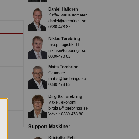
Daniel Hallgren
Kaffe- Varuautomater
daniel@torebrings.se
0380-478 87
Niklas Torebring
Inköp, logistik, IT
niklas@torebrings.se
0380-478 82
Matts Torebring
Grundare
matts@torebrings.se
0380-478 83
Birgitta Torebring
Växel, ekonomi
birgitta@torebrings.se
Växel:
0380-478 80
Support Maskiner
Kristoffer Fyhr