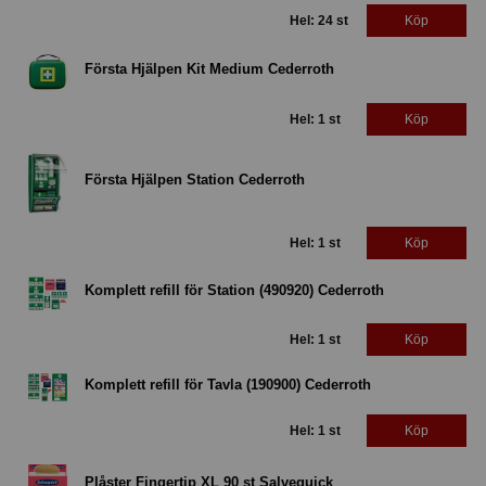
Hel: 24 st
Köp
Första Hjälpen Kit Medium Cederroth
Hel: 1 st
Köp
Första Hjälpen Station Cederroth
Hel: 1 st
Köp
Komplett refill för Station (490920) Cederroth
Hel: 1 st
Köp
Komplett refill för Tavla (190900) Cederroth
Hel: 1 st
Köp
Plåster Fingertip XL 90 st Salvequick