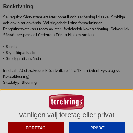
Beskrivning
Salvequick Sårtvättare ersätter bomull och sårlösning i flaska. Smidiga
och enkla att använda. Väl skyddade i sina förpackningar.
Rengöringsvätskan utgörs av steril fysiologisk koksaltlösning. Salvequick
Sårtvättare passar i Cederroth Första Hjälpen-station.
• Sterila
• Styckförpackade
• Smidiga att använda
Innehåll: 20 st Salvequick Sårtvättare 11 x 12 cm (Steril Fysiologisk
Koksaltlösning)
Skadetyp: Blödning
Produktinformation
Tillagningsstatus: Ej tillagad
Vänligen välj företag eller privat
Basmängdeklaration:
FÖRETAG
PRIVAT
Max-/Mintemperatur: /°C