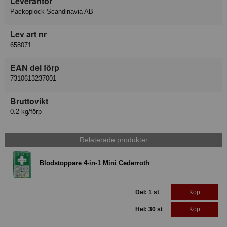
Leverantör
Packoplock Scandinavia AB
Lev art nr
658071
EAN del förp
7310613237001
Bruttovikt
0.2 kg/förp
Relaterade produkter
Blodstoppare 4-in-1 Mini Cederroth
Del: 1 st
Köp
Hel: 30 st
Köp