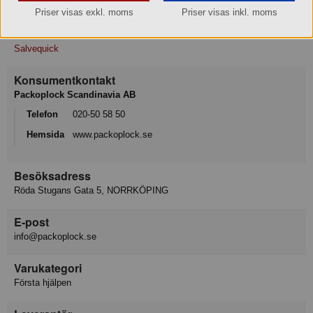
Priser visas exkl. moms
Priser visas inkl. moms
Varumärke
Salvequick
Konsumentkontakt
Packoplock Scandinavia AB
Telefon
020-50 58 50
Hemsida
www.packoplock.se
Besöksadress
Röda Stugans Gata 5, NORRKÖPING
E-post
info@packoplock.se
Varukategori
Första hjälpen