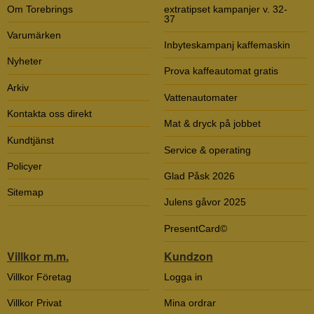
Om Torebrings
extratipset kampanjer v. 32-
37
Varumärken
Inbyteskampanj kaffemaskin
Nyheter
Prova kaffeautomat gratis
Arkiv
Vattenautomater
Kontakta oss direkt
Mat & dryck på jobbet
Kundtjänst
Service & operating
Policyer
Glad Påsk 2026
Sitemap
Julens gåvor 2025
PresentCard©
Villkor m.m.
Kundzon
Villkor Företag
Logga in
Villkor Privat
Mina ordrar