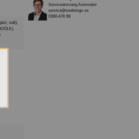
Serviceansvarig Automater
o
service@torebrings.se
0380-478 88
(MJÖLK),
v