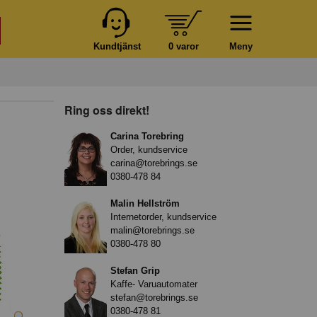
Kundtjänst
0 varor
Meny
Ring oss direkt!
Carina Torebring
Order, kundservice
carina@torebrings.se
0380-478 84
Malin Hellström
Internetorder, kundservice
malin@torebrings.se
0380-478 80
Stefan Grip
Kaffe- Varuautomater
stefan@torebrings.se
0380-478 81