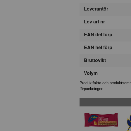
Leverantör
Lev art nr
EAN del förp
EAN hel förp
Bruttovikt
Volym
Produktfakta och produktsamma
förpackningen.