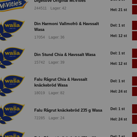
Digestive Original McVities
244511 Lager: 42
Hel: 21 st
Din Harmoni Vallmofrö & Havssalt
Del: 1 st
Wasa
Hel: 12 st
17054 Lager: 36
Del: 1 st
Din Stund Chia & Havssalt Wasa
15742 Lager: 39
Hel: 12 st
Falu Rågrut Chia & Havssalt
Del: 1 st
knäckebröd Wasa
Hel: 24 st
18019 Lager: 82
Del: 1 st
Falu Rågrut knäckebröd 235 g Wasa
72285 Lager: 24
Hel: 24 st
Del: 1 st