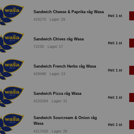
Sandwich Cheese & Paprika råg Wasa
Hel: 1 st
429270 Lager: 29
Sandwich Chives råg Wasa
Hel: 1 st
72230 Lager: 17
Sandwich French Herbs råg Wasa
Hel: 1 st
428498 Lager: 13
Sandwich Pizza råg Wasa
Hel: 1 st
4220284 Lager: 31
Sandwich Sourcream & Onion råg
Wasa
Hel: 1 st
4217420 Lager: 26