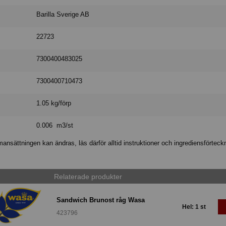
Barilla Sverige AB
22723
7300400483025
7300400710473
1.05 kg/förp
0.006 m3/st
nsättningen kan ändras, läs därför alltid instruktioner och ingrediensförteck
Relaterade produkter
Sandwich Brunost råg Wasa
Hel: 1 st
423796