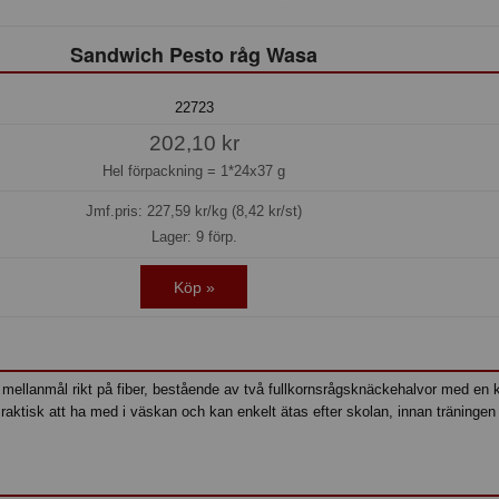
Sandwich Pesto råg Wasa
22723
202,10 kr
Hel förpackning =
1*24x37 g
Jmf.pris:
227,59
kr/kg (8,42 kr/st)
Lager: 9 förp.
Köp »
 mellanmål rikt på fiber, bestående av två fullkornsrågsknäckehalvor med en 
aktisk att ha med i väskan och kan enkelt ätas efter skolan, innan träningen