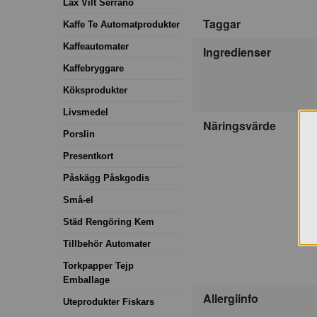
Lax Vilt Serrano
Taggar
Kaffe Te Automatprodukter
Kaffeautomater
Ingredienser
Kaffebryggare
Köksprodukter
Livsmedel
Näringsvärde
Porslin
Presentkort
Påskägg Påskgodis
Små-el
Städ Rengöring Kem
Tillbehör Automater
Torkpapper Tejp
Emballage
Allergiinfo
Uteprodukter Fiskars