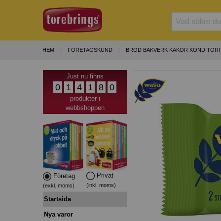
HEM
FÖRETAGSKUND
BRÖD BAKVERK KAKOR KONDITORI
Just nu finns
0
1
4
1
8
0
produkter i
webbshoppen
Privat
Företag
(inkl. moms)
(exkl. moms)
Startsida
Nya varor