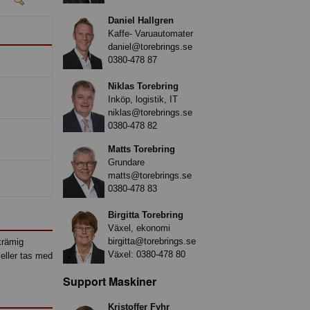
Daniel Hallgren
Kaffe- Varuautomater
daniel@torebrings.se
0380-478 87
Niklas Torebring
Inköp, logistik, IT
niklas@torebrings.se
0380-478 82
Matts Torebring
Grundare
matts@torebrings.se
0380-478 83
Birgitta Torebring
Växel, ekonomi
birgitta@torebrings.se
krämig
Växel:
0380-478 80
 eller tas med
Support Maskiner
Kristoffer Fyhr