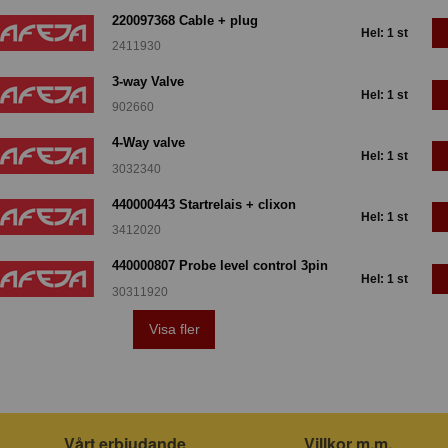
220097368 Cable + plug
Hel: 1 st
2411930
3-way Valve
Hel: 1 st
902660
4-Way valve
Hel: 1 st
3032340
440000443 Startrelais + clixon
Hel: 1 st
3412020
440000807 Probe level control 3pin
Hel: 1 st
30311920
Visa fler
Vårt erbjudande
Villkor m.m.