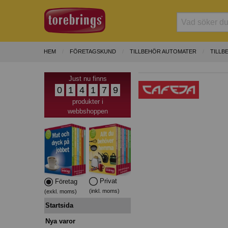
HEM
FÖRETAGSKUND
TILLBEHÖR AUTOMATER
TILLB
Just nu finns
0
1
4
1
7
9
produkter i
webbshoppen
Privat
Företag
(inkl. moms)
(exkl. moms)
Startsida
Nya varor