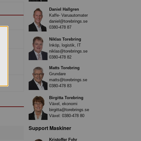
Daniel Hallgren
Kaffe- Varuautomater
daniel@torebrings.se
0380-478 87
Niklas Torebring
Inköp, logistik, IT
niklas@torebrings.se
0380-478 82
Matts Torebring
Grundare
matts@torebrings.se
0380-478 83
Birgitta Torebring
Växel, ekonomi
birgitta@torebrings.se
Växel:
0380-478 80
Support Maskiner
Kristoffer Fyhr