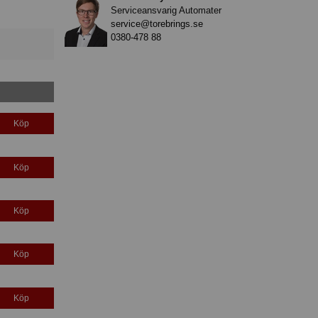
Serviceansvarig Automater
service@torebrings.se
0380-478 88
Köp
Köp
Köp
Köp
Köp