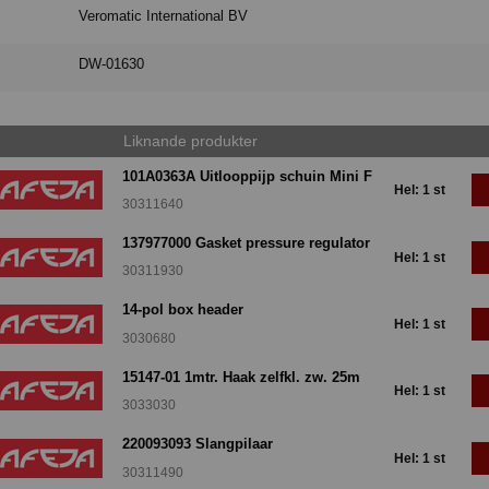
Veromatic International BV
DW-01630
Liknande produkter
101A0363A Uitlooppijp schuin Mini F
Hel: 1 st
30311640
137977000 Gasket pressure regulator
Hel: 1 st
30311930
14-pol box header
Hel: 1 st
3030680
15147-01 1mtr. Haak zelfkl. zw. 25m
Hel: 1 st
3033030
220093093 Slangpilaar
Hel: 1 st
30311490