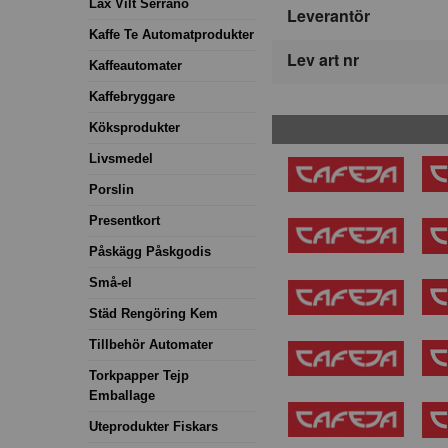
Lax Vilt Serrano
Leverantör
Kaffe Te Automatprodukter
Lev art nr
Kaffeautomater
Kaffebryggare
Köksprodukter
Livsmedel
Porslin
Presentkort
Påskägg Påskgodis
Små-el
Städ Rengöring Kem
Tillbehör Automater
Torkpapper Tejp
Emballage
Uteprodukter Fiskars