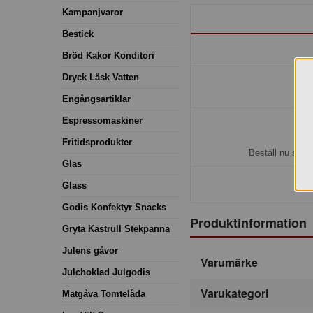
Kampanjvaror
Bestick
Bröd Kakor Konditori
Dryck Läsk Vatten
Engångsartiklar
Espressomaskiner
H
Fritidsprodukter
Beställ nu så b
Glas
Glass
Godis Konfektyr Snacks
Produktinformation
Gryta Kastrull Stekpanna
Julens gåvor
Varumärke
Julchoklad Julgodis
Varukategori
Matgåva Tomtelåda