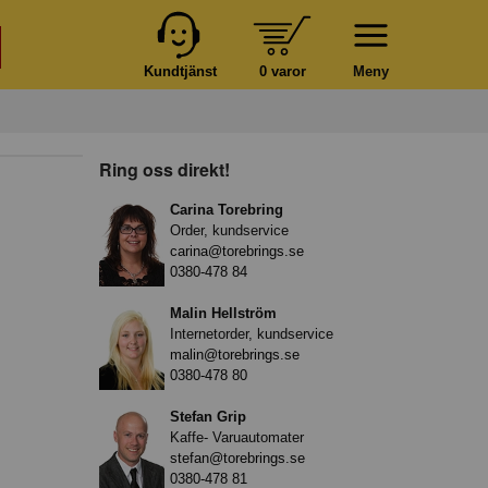
Kundtjänst
0 varor
Meny
Ring oss direkt!
Carina Torebring
Order, kundservice
carina@torebrings.se
0380-478 84
Malin Hellström
Internetorder, kundservice
malin@torebrings.se
0380-478 80
Stefan Grip
Kaffe- Varuautomater
stefan@torebrings.se
0380-478 81