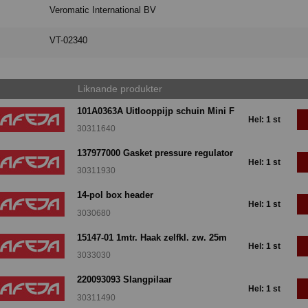
Veromatic International BV
VT-02340
Liknande produkter
101A0363A Uitlooppijp schuin Mini F
Hel: 1 st
30311640
137977000 Gasket pressure regulator
Hel: 1 st
30311930
14-pol box header
Hel: 1 st
3030680
15147-01 1mtr. Haak zelfkl. zw. 25m
Hel: 1 st
3033030
220093093 Slangpilaar
Hel: 1 st
30311490