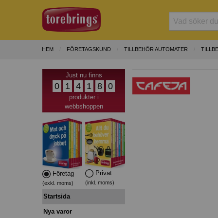
HEM
FÖRETAGSKUND
TILLBEHÖR AUTOMATER
TILLB
Just nu finns
0
1
4
1
8
0
produkter i
webbshoppen
Privat
Företag
(inkl. moms)
(exkl. moms)
Startsida
Nya varor