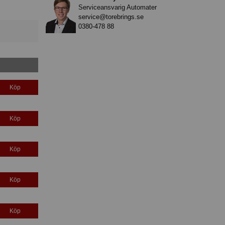
Serviceansvarig Automater
service@torebrings.se
0380-478 88
Köp
Köp
Köp
Köp
Köp