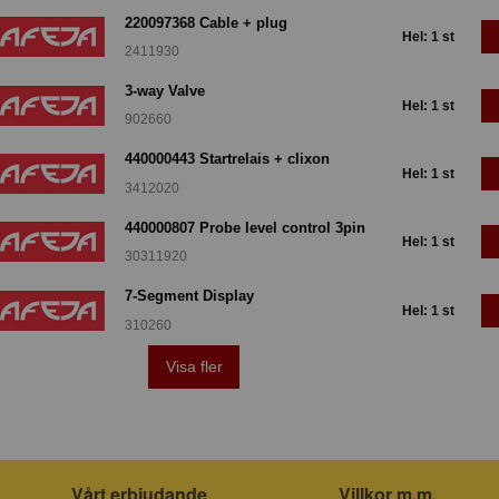
220097368 Cable + plug
Hel: 1 st
2411930
3-way Valve
Hel: 1 st
902660
440000443 Startrelais + clixon
Hel: 1 st
3412020
440000807 Probe level control 3pin
Hel: 1 st
30311920
7-Segment Display
Hel: 1 st
310260
Visa fler
Vårt erbjudande
Villkor m.m.