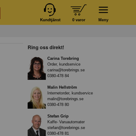
Kundtjänst
0 varor
Meny
Ring oss direkt!
Carina Torebring
Order, kundservice
carina@torebrings.se
0380-478 84
Malin Hellström
Internetorder, kundservice
malin@torebrings.se
0380-478 80
Stefan Grip
Kaffe- Varuautomater
stefan@torebrings.se
0380-478 81