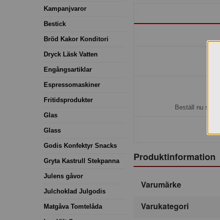
Kampanjvaror
Bestick
Bröd Kakor Konditori
Dryck Läsk Vatten
Engångsartiklar
Espressomaskiner
H
Fritidsprodukter
Beställ nu så b
Glas
Glass
Godis Konfektyr Snacks
Produktinformation
Gryta Kastrull Stekpanna
Julens gåvor
Varumärke
Julchoklad Julgodis
Varukategori
Matgåva Tomtelåda