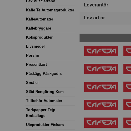
Lax Vilt Serrano
Leverantör
Kaffe Te Automatprodukter
Lev art nr
Kaffeautomater
Kaffebryggare
Köksprodukter
Livsmedel
Porslin
Presentkort
Påskägg Påskgodis
Små-el
Städ Rengöring Kem
Tillbehör Automater
Torkpapper Tejp
Emballage
Uteprodukter Fiskars