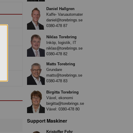
Daniel Hallgren
Kaffe- Varuautomater
daniel@torebrings.se
0380-478 87
Niklas Torebring
Inköp, logistik, IT
niklas@torebrings.se
0380-478 82
Matts Torebring
Grundare
matts@torebrings.se
0380-478 83
Birgitta Torebring
Växel, ekonomi
birgitta@torebrings.se
Växel:
0380-478 80
Support Maskiner
Kristoffer Fyhr