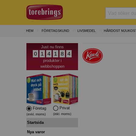
HEM
FÖRETAGSKUND
LIVSMEDEL
HÅRDOST MJUKOST
Just nu finns
0
1
4
1
8
4
produkter i
webbshoppen
Privat
Företag
(inkl. moms)
(exkl. moms)
Startsida
Nya varor