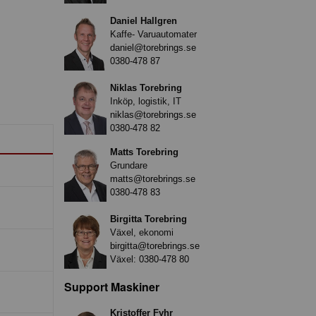
Daniel Hallgren
Kaffe- Varuautomater
daniel@torebrings.se
0380-478 87
Niklas Torebring
Inköp, logistik, IT
niklas@torebrings.se
0380-478 82
Matts Torebring
Grundare
matts@torebrings.se
0380-478 83
Birgitta Torebring
Växel, ekonomi
birgitta@torebrings.se
Växel:
0380-478 80
Support Maskiner
Kristoffer Fyhr