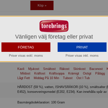
Köp »
favoritmjukost, gjord på utvalda klassiska ostar och fina ishavsräkor. Fetthal
cerad i Älvsjö. För att få bästa möjliga kvalitet och smak på våra produkter a
Vänligen välj företag eller privat
h bästa råvaror. Alla våra mjukostar är pastöriserade och det går bra att äta d
bra att ha på smörgåsen, som ingrediens och smaksättare i matlagning i t.ex 
minuter
FÖRETAG
PRIVAT
Priser visas exkl. moms
Priser visas inkl. moms
Kavli
Mjukost
Smältost
Räkost
Skinkost
Baconost
Mildost
Kräftost
Kräftsoppa
Krämigt
Ostigt
Pålägg
Lågt Fett
Middag På 10 Min
Tubost
Ost I Tub
HÅRDOST (59 %), vatten, ISHAVSRÄKOR (10 %), smältsalter (E339,
E452), konserveringsmedel (E202, E234). Kan innehålla spår av
Basmängdsdeklaration: 100 Gram