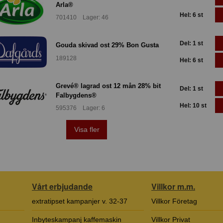
Arla®
Hel: 6 st
701410 Lager: 46
Del: 1 st
Gouda skivad ost 29% Bon Gusta
189128
Hel: 6 st
Grevé® lagrad ost 12 mån 28% bit
Del: 1 st
Falbygdens®
Hel: 10 st
595376 Lager: 6
Visa fler
Vårt erbjudande
Villkor m.m.
extratipset kampanjer v. 32-37
Villkor Företag
Inbyteskampanj kaffemaskin
Villkor Privat