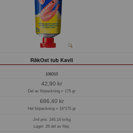
RäkOst tub Kavli
106010
42,90 kr
Del av förpackning =
175 gr
686,40 kr
Hel förpackning =
16*175 gr
Jmf.pris:
245,14
kr/kg
Lager: 28 del av förp.