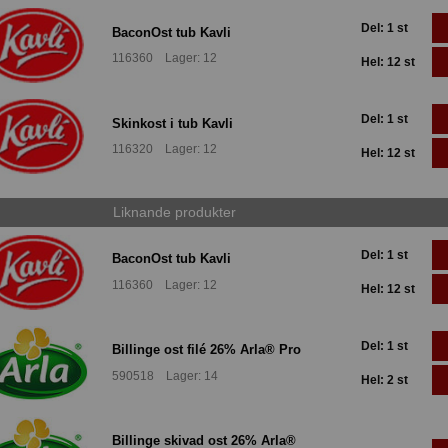
Del: 1 st
BaconOst tub Kavli
116360 Lager: 12
Hel: 12 st
Del: 1 st
Skinkost i tub Kavli
116320 Lager: 12
Hel: 12 st
Liknande produkter
Del: 1 st
BaconOst tub Kavli
116360 Lager: 12
Hel: 12 st
Del: 1 st
Billinge ost filé 26% Arla® Pro
590518 Lager: 14
Hel: 2 st
Billinge skivad ost 26% Arla®