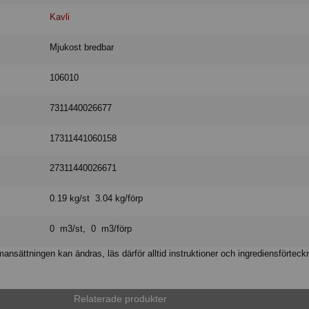
Kavli
Mjukost bredbar
106010
7311440026677
17311441060158
27311440026671
0.19 kg/st 3.04 kg/förp
0 m3/st, 0 m3/förp
nsättningen kan ändras, läs därför alltid instruktioner och ingrediensförteck
Relaterade produkter