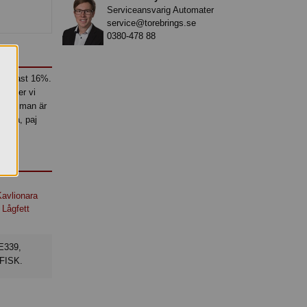
Serviceansvarig Automater
service@torebrings.se
0380-478 88
t endast 16%.
nvänder vi
em om man är
soppa, paj
Kavlionara
Lågfett
 FISK.