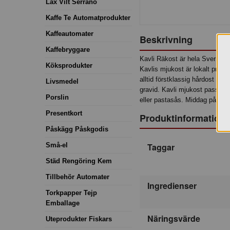
Lax Vilt Serrano
Kaffe Te Automatprodukter
Kaffeautomater
Beskrivning
Kaffebryggare
Kavli Räkost är hela Sveriges 
Köksprodukter
Kavlis mjukost är lokalt produ
alltid förstklassig hårdost oc
Livsmedel
gravid. Kavli mjukost passar 
Porslin
eller pastasås. Middag på 10 
Presentkort
Produktinformation
Påskägg Påskgodis
Små-el
Taggar
Städ Rengöring Kem
Tillbehör Automater
Ingredienser
Torkpapper Tejp
Emballage
Näringsvärde
Uteprodukter Fiskars