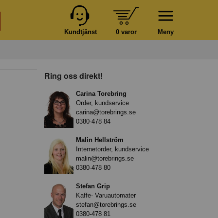
Kundtjänst
0 varor
Meny
Ring oss direkt!
Carina Torebring
Order, kundservice
carina@torebrings.se
0380-478 84
Malin Hellström
Internetorder, kundservice
malin@torebrings.se
0380-478 80
Stefan Grip
Kaffe- Varuautomater
stefan@torebrings.se
0380-478 81