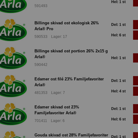
Hel: 1 st
591493
Billinge skivad ost ekologisk 26%
Del: 1 st
Arla® Pro
Hel: 6 st
590533 Lager: 17
Billinge skivad ost portion 26% 2x15 g
Arla®
Hel: 1 st
590442
Edamer ost filé 23% Familjefavoriter
Del: 1 st
Arla®
Hel: 4 st
481353 Lager: 7
Edamer skivad ost 23%
Del: 1 st
Familjefavoriter Arla®
Hel: 6 st
701411 Lager: 6
Gouda skivad ost 28% Familjefavoriter
Del: 1 st