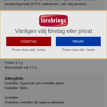
emulgeringsmedel (E471), maltodextrin, salt, färg (annatto).
Näringsvärde
Tillagningsstatus: Ej tillagad
Basmängdeklaration: 100
Energi 2102 kJ
Vänligen välj företag eller privat
Energi 502 kcal
Fett 31 g
FÖRETAG
PRIVAT
varav mättat fett 3.4 g
Kolhydrat 52 g
Priser visas exkl. moms
Priser visas inkl. moms
varav sockerarter 3.6 g
Fiber 2.6 g
Protein 3.7 g
Motsvarande salt 2.3 g
Allergiinfo
Innehåller: Spannmål som innehåller gluten
Innehåller: Mjölk
Innehåller:
Produkten innehåller det angivna allergenet.