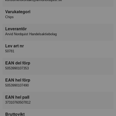
Varukategori
Chips
Leverantör
Arvid Nordquist Handelsaktiebolag
Lev art nr
50781
EAN del förp
5053990107353
EAN hel förp
5053990107490
EAN hel pall
37310760507812
Bruttovikt