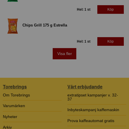
Hel: 1 st
Köp
Chips Grill 175 g Estrella
Hel: 1 st
Köp
Visa fler
Torebrings
Vårt erbjudande
Om Torebrings
extratipset kampanjer v. 32-
37
Varumärken
Inbyteskampanj kaffemaskin
Nyheter
Prova kaffeautomat gratis
Arkiv