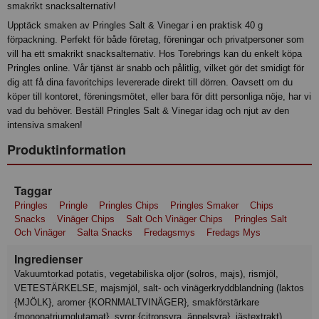
smakrikt snacksalternativ!
Upptäck smaken av Pringles Salt & Vinegar i en praktisk 40 g
förpackning. Perfekt för både företag, föreningar och privatpersoner som
vill ha ett smakrikt snacksalternativ. Hos Torebrings kan du enkelt köpa
Pringles online. Vår tjänst är snabb och pålitlig, vilket gör det smidigt för
dig att få dina favoritchips levererade direkt till dörren. Oavsett om du
köper till kontoret, föreningsmötet, eller bara för ditt personliga nöje, har vi
vad du behöver. Beställ Pringles Salt & Vinegar idag och njut av den
intensiva smaken!
Produktinformation
Taggar
Pringles
Pringle
Pringles Chips
Pringles Smaker
Chips
Snacks
Vinäger Chips
Salt Och Vinäger Chips
Pringles Salt
Och Vinäger
Salta Snacks
Fredagsmys
Fredags Mys
Ingredienser
Vakuumtorkad potatis, vegetabiliska oljor (solros, majs), rismjöl,
VETESTÄRKELSE, majsmjöl, salt- och vinägerkryddblandning (laktos
{MJÖLK}, aromer {KORNMALTVINÄGER}, smakförstärkare
{mononatriumglutamat}, syror {citronsyra, äppelsyra}, jästextrakt),