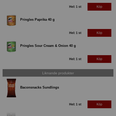
Hel: 1 st
Köp
Pringles Paprika 40 g
Hel: 1 st
Köp
Pringles Sour Cream & Onion 40 g
Hel: 1 st
Köp
Liknande produkter
Baconsnacks Sundlings
Hel: 1 st
Köp