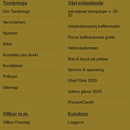
Torebrings
Vårt erbjudande
Om Torebrings
extratipset kampanjer v. 32-
37
Varumärken
Inbyteskampanj kaffemaskin
Nyheter
Prova kaffeautomat gratis
Arkiv
Vattenautomater
Kontakta oss direkt
Mat & dryck på jobbet
Kundtjänst
Service & operating
Policyer
Glad Påsk 2026
Sitemap
Julens gåvor 2025
PresentCard©
Villkor m.m.
Kundzon
Villkor Företag
Logga in