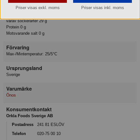
Fett 0 g
Priser visas exkl. moms
Priser visas inkl. moms
varav mättat fett 0 g
Kolhydrat 30 g
varav sockerarter 29 g
Protein 0 g
Motsvarande salt 0 g
Förvaring
Max-/Mintemperatur: 25/5°C
Ursprungsland
Sverige
Varumärke
Önos
Konsumentkontakt
Orkla Foods Sverige AB
Postadress
241 81 ESLÖV
Telefon
020-75 00 10