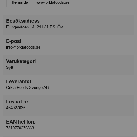
Hemsida
www.orklafoods.se
Besöksadress
Ellingevägen 14, 241 81 ESLÖV
E-post
info@orklafoods.se
Varukategori
Sylt
Leverantör
Orkla Foods Sverige AB
Lev art nr
454027636
EAN hel förp
7310770276363