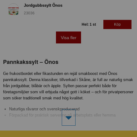
Jordgubbssylt Önos
23036
Hel: 1 st
Köp
Visa fler
Pannkakssylt – Önos
Ge frukostbordet eller fikastunden en rejäl smakboost med Önos
pannkakssylt. Denna klassiker, tillverkad i Skåne, är full av naturlig smak
från jordgubbar, blåbär och äpple. Sylten passar perfekt både för
företagsmiljöer som vill erbjuda något gott i köket – och för privatpersoner
som söker traditionell smak med hög kvalitet.
Naturliga råvaror och svenskproducerad
Förpackad för praktisk servering på arbetsplats eller hemma
Passar till pannkakor, våfflor, gröt eller i presentkorgar