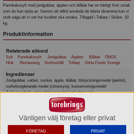
Pannkakssylt med jordgubbar, äpplen och blåbär har en härligt frisk smak
som du kan njuta av. Genom att alltid använda de bästa råvarorna kan vi
stolt säga att vi vet hur kvalitet ska smaka. Tillagad i Tollarp i Skåne. 10
kg.
Produktinformation
Relaterade sökord
Sylt
Pannkakssylt
Jordgubbar
Äpplen
Blåbär
ÖNOS
Hink
Restaurang
Storhushåll
Tollarp
Orkla Foods Sverige
Ingredienser
Jordgubbar, vatten, socker, äpple, blåbär, förtjockningsmedel (pektin),
surhetsreglerande medel (citronsyra), konserveringsmedel
(kaliumsorbat), antioxidationsmedel (askorbinsyra).
Näringsvärde
Tillagningsstatus: Ej tillagad
Vänligen välj företag eller privat
Basmängdeklaration: 100
Energi 520 kJ
Energi 120 kcal
FÖRETAG
PRIVAT