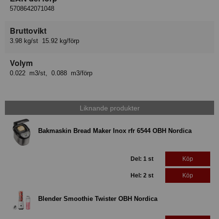
5708642071048
Bruttovikt
3.98 kg/st 15.92 kg/förp
Volym
0.022 m3/st, 0.088 m3/förp
Liknande produkter
Bakmaskin Bread Maker Inox rfr 6544 OBH Nordica
Del: 1 st
Köp
Hel: 2 st
Köp
Blender Smoothie Twister OBH Nordica