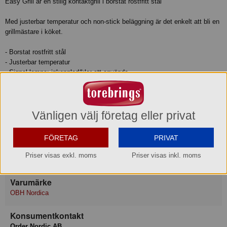
Easy Grill är en stilig kontaktgrill i borstat rostfritt stål
Med justerbar temperatur och non-stick beläggning är det enkelt att bli en
grillmästare i köket.
- Borstat rostfritt stål
- Justerbar temperatur
- Signal lampa: inkopplad/klar att använda
- Non-stick beläggning på grillplattorna
- Sladdlängd 1,2m
Produktinformation
Vänligen välj företag eller privat
FÖRETAG
PRIVAT
Garanti
Priser visas exkl. moms
Priser visas inkl. moms
24 månader
Varumärke
OBH Nordica
Konsumentkontakt
Order Nordic AB