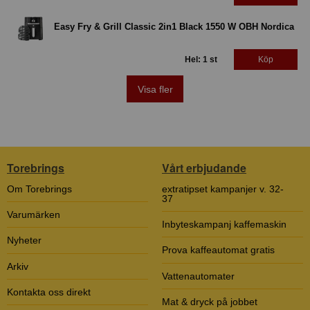
Easy Fry & Grill Classic 2in1 Black 1550 W OBH Nordica
Hel: 1 st
Köp
Visa fler
Torebrings
Vårt erbjudande
Om Torebrings
extratipset kampanjer v. 32-
37
Varumärken
Inbyteskampanj kaffemaskin
Nyheter
Prova kaffeautomat gratis
Arkiv
Vattenautomater
Kontakta oss direkt
Mat & dryck på jobbet