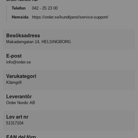
Telefon
042 - 25 23 00
Hemsida
https://order.se/kundtjanst/service-support/
Besöksadress
Makadamgatan 14, HELSINGBORG
E-post
info@order.se
Varukategori
Klämgrill
Leverantör
Order Nordic AB
Lev art nr
51317104
EAN del förp