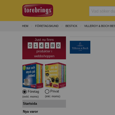
HEM
FÖRETAGSKUND
BESTICK
VILLEROY & BOCH B
Just nu finns
0
1
4
1
8
0
produkter i
webbshoppen
Privat
Företag
(inkl. moms)
(exkl. moms)
Startsida
Nya varor