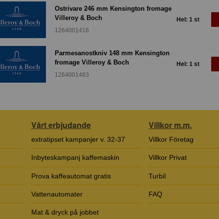
Ostrivare 246 mm Kensington fromage
Villeroy & Boch
Hel: 1 st
1264001416
Parmesanostkniv 148 mm Kensington
fromage Villeroy & Boch
Hel: 1 st
1264001483
Vårt erbjudande
Villkor m.m.
extratipset kampanjer v. 32-37
Villkor Företag
Inbyteskampanj kaffemaskin
Villkor Privat
Prova kaffeautomat gratis
Turbil
Vattenautomater
FAQ
Mat & dryck på jobbet