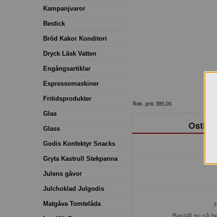
Kampanjvaror
Bestick
Bröd Kakor Konditori
Dryck Läsk Vatten
Engångsartiklar
Espressomaskiner
Fritidsprodukter
Rek. pris 385,00
Glas
Osthyv
Glass
Godis Konfektyr Snacks
Gryta Kastrull Stekpanna
Julens gåvor
Julchoklad Julgodis
Matgåva Tomtelåda
H
Beställ nu så b