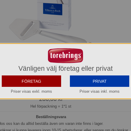
Vänligen välj företag eller privat
el 201 mm Kensington fromage Villeroy & Boch
FÖRETAG
PRIVAT
1264001412
Priser visas exkl. moms
Priser visas inkl. moms
286,00 kr
Hel förpackning =
1*1 st
Beställningsvara
os oss kan du alltid beställa även om varan inte finns i lager.
eräknar vi kunna leverera inom 10-15 arbetsdagar, eller senare om du önskar.