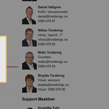
Daniel Hallgren
Kaffe- Varuautomater
daniel@torebrings.se
0380-478 87
Niklas Torebring
Inköp, logistik, IT
niklas@torebrings.se
0380-478 82
Matts Torebring
Grundare
matts@torebrings.se
0380-478 83
Birgitta Torebring
Växel, ekonomi
birgitta@torebrings.se
Växel:
0380-478 80
Support Maskiner
Kristoffer Fyhr