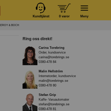
Kundtjänst
0 varor
Meny
LEROY & BOCH
Ring oss direkt!
Carina Torebring
Order, kundservice
carina@torebrings.se
0380-478 84
Malin Hellström
Internetorder, kundservice
malin@torebrings.se
0380-478 80
Stefan Grip
Kaffe- Varuautomater
stefan@torebrings.se
0380-478 81