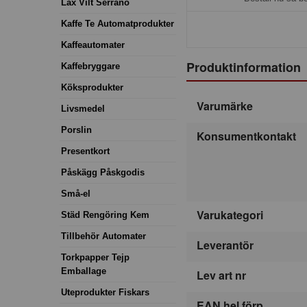
Lax Vilt Serrano
Kaffe Te Automatprodukter
Kaffeautomater
Produktinformation
Kaffebryggare
Köksprodukter
Varumärke
Livsmedel
Porslin
Konsumentkontakt
Presentkort
Påskägg Påskgodis
Små-el
Varukategori
Städ Rengöring Kem
Tillbehör Automater
Leverantör
Torkpapper Tejp
Emballage
Lev art nr
Uteprodukter Fiskars
EAN hel förp