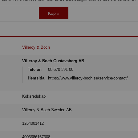
Köp »
Villeroy & Boch
Villeroy & Boch Gustavsberg AB
Telefon
08-570 391 00
Hemsida
https://www.villeroy-boch.se/service/contact/
Köksredskap
Villeroy & Boch Sweden AB
1264001412
4003686167308