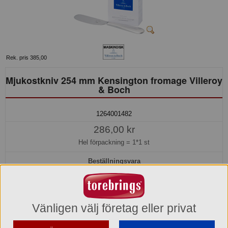
Rek. pris 385,00
Mjukostkniv 254 mm Kensington fromage Villeroy
& Boch
1264001482
286,00 kr
Hel förpackning =
1*1 st
Beställningsvara
Hos oss kan du alltid beställa även om varan inte finns i lager.
Beställ nu så beräknar vi kunna leverera inom 10-15 arbetsdagar, eller
senare om du önskar.
Vänligen välj företag eller privat
Köp »