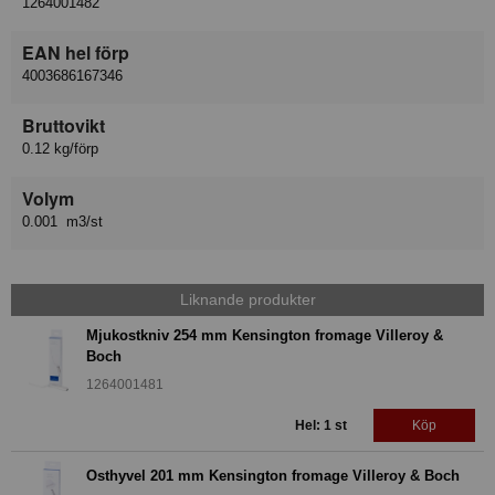
1264001482
EAN hel förp
4003686167346
Bruttovikt
0.12 kg/förp
Volym
0.001 m3/st
Liknande produkter
Mjukostkniv 254 mm Kensington fromage Villeroy &
Boch
1264001481
Hel: 1 st
Köp
Osthyvel 201 mm Kensington fromage Villeroy & Boch