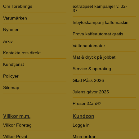
Om Torebrings
extratipset kampanjer v. 32-
37
Varumärken
Inbyteskampanj kaffemaskin
Nyheter
Prova kaffeautomat gratis
Arkiv
Vattenautomater
Kontakta oss direkt
Mat & dryck på jobbet
Kundtjänst
Service & operating
Policyer
Glad Påsk 2026
Sitemap
Julens gåvor 2025
PresentCard©
Villkor m.m.
Kundzon
Villkor Företag
Logga in
Villkor Privat
Mina ordrar