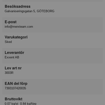
Besöksadress
Galvaniseringsgatan 5, GÖTEBORG
E-post
info@merxteam.com
Varukategori
Sked
Leverantör
Exxent AB
Lev art nr
3003R
EAN del förp
7393107420035
Bruttovikt
0.07 kg/st 0.84 kg/förp