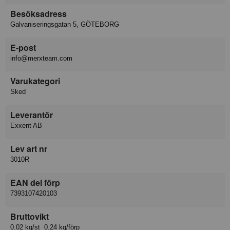
Besöksadress
Galvaniseringsgatan 5, GÖTEBORG
E-post
info@merxteam.com
Varukategori
Sked
Leverantör
Exxent AB
Lev art nr
3010R
EAN del förp
7393107420103
Bruttovikt
0.02 kg/st 0.24 kg/förp