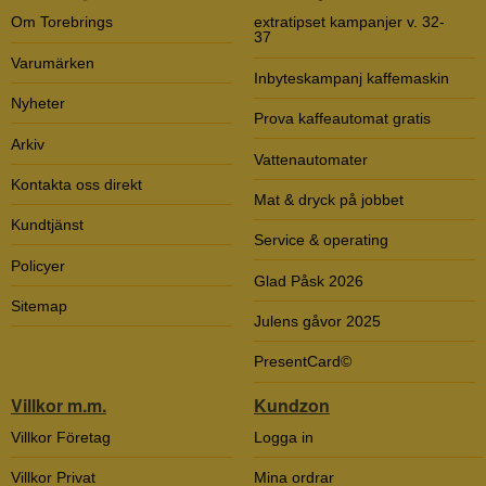
Om Torebrings
extratipset kampanjer v. 32-
37
Varumärken
Inbyteskampanj kaffemaskin
Nyheter
Prova kaffeautomat gratis
Arkiv
Vattenautomater
Kontakta oss direkt
Mat & dryck på jobbet
Kundtjänst
Service & operating
Policyer
Glad Påsk 2026
Sitemap
Julens gåvor 2025
PresentCard©
Villkor m.m.
Kundzon
Villkor Företag
Logga in
Villkor Privat
Mina ordrar