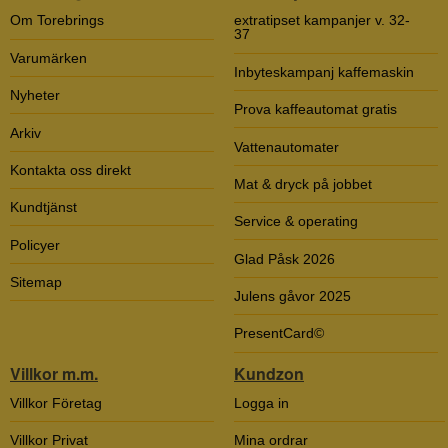
Om Torebrings
extratipset kampanjer v. 32-
37
Varumärken
Inbyteskampanj kaffemaskin
Nyheter
Prova kaffeautomat gratis
Arkiv
Vattenautomater
Kontakta oss direkt
Mat & dryck på jobbet
Kundtjänst
Service & operating
Policyer
Glad Påsk 2026
Sitemap
Julens gåvor 2025
PresentCard©
Villkor m.m.
Kundzon
Villkor Företag
Logga in
Villkor Privat
Mina ordrar