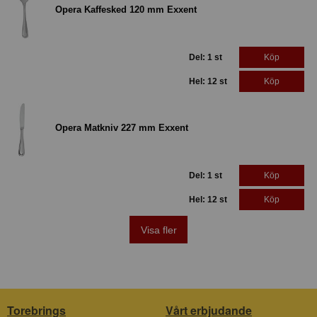
Opera Kaffesked 120 mm Exxent
Del: 1 st
Köp
Hel: 12 st
Köp
Opera Matkniv 227 mm Exxent
Del: 1 st
Köp
Hel: 12 st
Köp
Visa fler
Torebrings
Vårt erbjudande