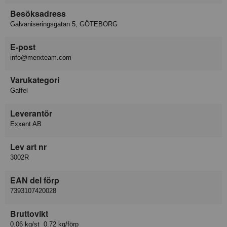
Besöksadress
Galvaniseringsgatan 5, GÖTEBORG
E-post
info@merxteam.com
Varukategori
Gaffel
Leverantör
Exxent AB
Lev art nr
3002R
EAN del förp
7393107420028
Bruttovikt
0.06 kg/st 0.72 kg/förp