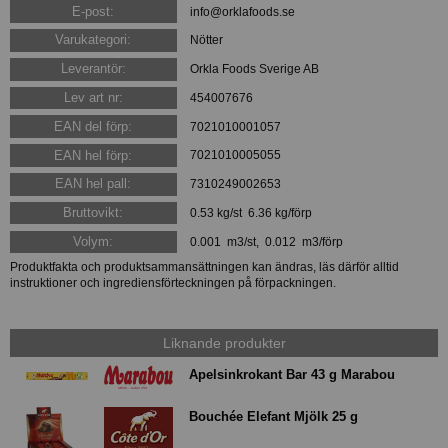
E-post:
info@orklafoods.se
Varukategori:
Nötter
Leverantör:
Orkla Foods Sverige AB
Lev art nr:
454007676
EAN del förp:
7021010001057
EAN hel förp:
7021010005055
EAN hel pall:
7310249002653
Bruttovikt:
0.53 kg/st 6.36 kg/förp
Volym:
0.001 m3/st, 0.012 m3/förp
Produktfakta och produktsammansättningen kan ändras, läs därför alltid
instruktioner och ingrediensförteckningen på förpackningen.
Liknande produkter
Apelsinkrokant Bar 43 g Marabou
Bouchée Elefant Mjölk 25 g