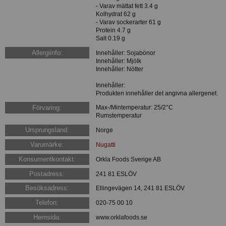
- Varav mättat fett 3.4 g
Kolhydrat 62 g
- Varav sockerarter 61 g
Protein 4.7 g
Salt 0.19 g
Allergiinfo:
Innehåller: Sojabönor
Innehåller: Mjölk
Innehåller: Nötter
Innehåller:
Produkten innehåller det angivna allergenet.
Förvaring:
Max-/Mintemperatur: 25/2°C
Rumstemperatur
Ursprungsland:
Norge
Varumärke:
Nugatti
Konsumentkontakt:
Orkla Foods Sverige AB
Postadress:
241 81 ESLÖV
Besöksadress:
Ellingevägen 14, 241 81 ESLÖV
Telefon:
020-75 00 10
Hemsida:
www.orklafoods.se