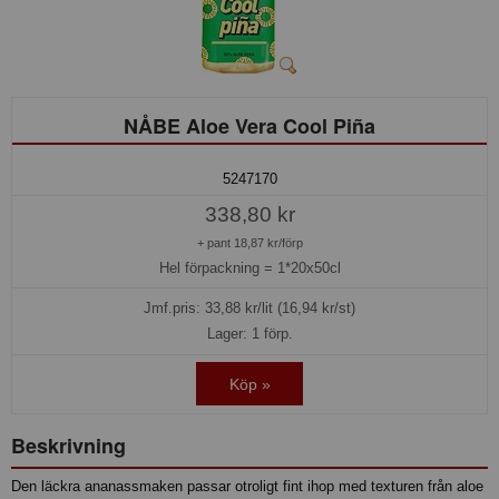
NÅBE Aloe Vera Cool Piña
5247170
338,80 kr
+ pant 18,87 kr/förp
Hel förpackning =
1*20x50cl
Jmf.pris:
33,88
kr/lit (16,94 kr/st)
Lager: 1 förp.
Köp »
Beskrivning
Den läckra ananassmaken passar otroligt fint ihop med texturen från aloe