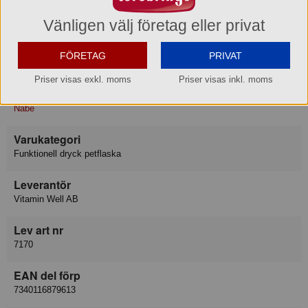
Förvaring
Max-/Mintemperatur: 20/2°C
Vänligen välj företag eller privat
Ursprungsland
FÖRETAG
PRIVAT
Sydkorea
Priser visas exkl. moms
Priser visas inkl. moms
Varumärke
Nåbe
Varukategori
Funktionell dryck petflaska
Leverantör
Vitamin Well AB
Lev art nr
7170
EAN del förp
7340116879613