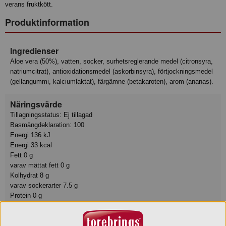
verans fruktkött.
Produktinformation
Ingredienser
Aloe vera (50%), vatten, socker, surhetsreglerande medel (citronsyra,
natriumcitrat), antioxidationsmedel (askorbinsyra), förtjockningsmedel
(gellangummi, kalciumlaktat), färgämne (betakaroten), arom (ananas).
Näringsvärde
Tillagningsstatus: Ej tillagad
Basmängdeklaration: 100
Energi 136 kJ
Energi 33 kcal
Fett 0 g
varav mättat fett 0 g
Kolhydrat 8 g
varav sockerarter 7.5 g
Protein 0 g
Motsvarande salt 0.03 g