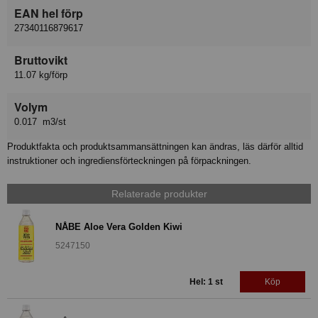
EAN hel förp
27340116879617
Bruttovikt
11.07 kg/förp
Volym
0.017 m3/st
Produktfakta och produktsammansättningen kan ändras, läs därför alltid
instruktioner och ingrediensförteckningen på förpackningen.
Relaterade produkter
NÅBE Aloe Vera Golden Kiwi
5247150
Hel: 1 st
Köp