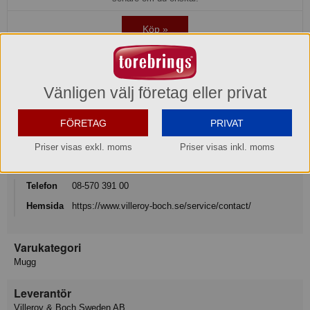
Köp »
Produktinformation
Vänligen välj företag eller privat
Varumärke
Villeroy & Boch
FÖRETAG
PRIVAT
Priser visas exkl. moms
Priser visas inkl. moms
Konsumentkontakt
Villeroy & Boch Gustavsberg AB
Telefon
08-570 391 00
Hemsida
https://www.villeroy-boch.se/service/contact/
Varukategori
Mugg
Leverantör
Villeroy & Boch Sweden AB