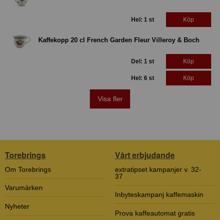
Hel: 1 st
Köp
Kaffekopp 20 cl French Garden Fleur Villeroy & Boch
Del: 1 st
Köp
Hel: 6 st
Köp
Visa fler
Torebrings
Vårt erbjudande
Om Torebrings
extratipset kampanjer v. 32-
37
Varumärken
Inbyteskampanj kaffemaskin
Nyheter
Prova kaffeautomat gratis