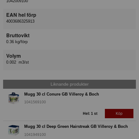
1042009100
EAN hel förp
4003686325913
Bruttovikt
0.36 kg/förp
Volym
0.002 m3/st
Liknande produkter
Mugg 30 cl Conure GB Villeroy & Boch
1041569100
Hel: 1 st
Köp
Mugg 30 cl Deep Green Hairstreak GB Villeroy & Boch
1041949100