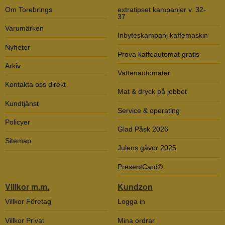
Om Torebrings
extratipset kampanjer v. 32-
37
Varumärken
Inbyteskampanj kaffemaskin
Nyheter
Prova kaffeautomat gratis
Arkiv
Vattenautomater
Kontakta oss direkt
Mat & dryck på jobbet
Kundtjänst
Service & operating
Policyer
Glad Påsk 2026
Sitemap
Julens gåvor 2025
PresentCard©
Villkor m.m.
Kundzon
Villkor Företag
Logga in
Villkor Privat
Mina ordrar