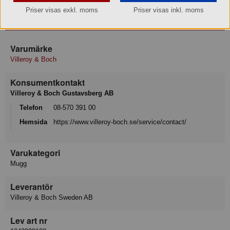
Priser visas exkl. moms
Priser visas inkl. moms
Produktinformation
Varumärke
Villeroy & Boch
Konsumentkontakt
Villeroy & Boch Gustavsberg AB
Telefon
08-570 391 00
Hemsida
https://www.villeroy-boch.se/service/contact/
Varukategori
Mugg
Leverantör
Villeroy & Boch Sweden AB
Lev art nr