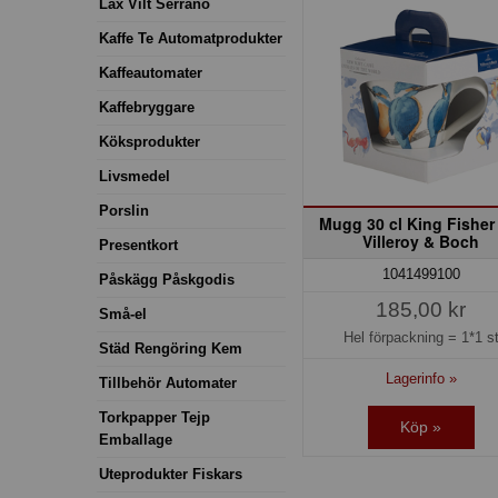
Lax Vilt Serrano
Kaffe Te Automatprodukter
Kaffeautomater
Kaffebryggare
Köksprodukter
Livsmedel
Porslin
Mugg 30 cl King Fishe
Villeroy & Boch
Presentkort
1041499100
Påskägg Påskgodis
185,00 kr
Små-el
Hel förpackning =
1*1 s
Städ Rengöring Kem
Lagerinfo »
Tillbehör Automater
Torkpapper Tejp
Köp »
Emballage
Uteprodukter Fiskars