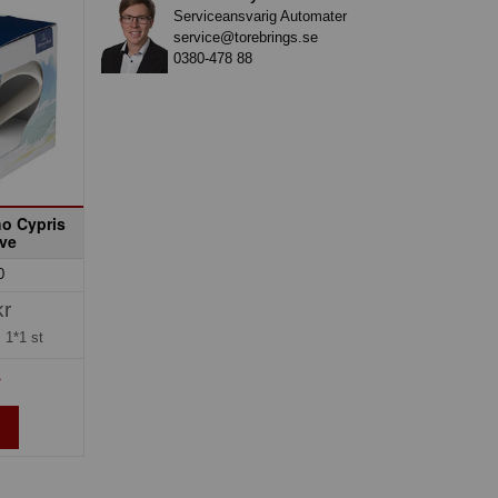
Serviceansvarig Automater
service@torebrings.se
0380-478 88
o Cypris
ve
0
kr
=
1*1 st
»