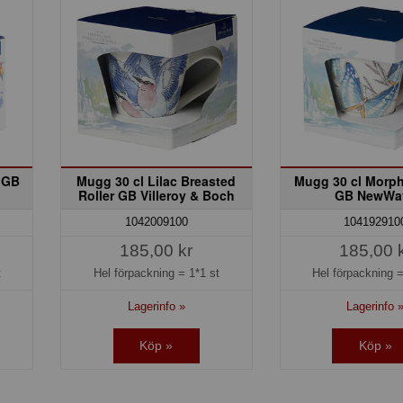
r GB
Mugg 30 cl Lilac Breasted
Mugg 30 cl Morph
Roller GB Villeroy & Boch
GB NewWa
1042009100
104192910
185,00 kr
185,00 
t
Hel förpackning =
1*1 st
Hel förpackning 
Lagerinfo »
Lagerinfo 
Köp »
Köp »