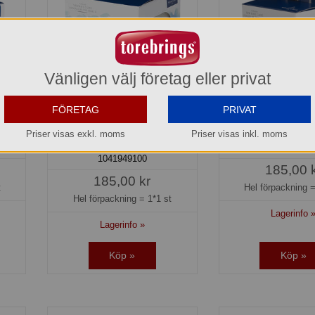
Vänligen välj företag eller privat
FÖRETAG
PRIVAT
B
Mugg 30 cl Deep Green
Mugg 30 cl Flam
Hairstreak GB Villeroy &
Villeroy & 
Priser visas exkl. moms
Priser visas inkl. moms
Boch
104155910
1041949100
185,00 
185,00 kr
t
Hel förpackning 
Hel förpackning =
1*1 st
Lagerinfo 
Lagerinfo »
Köp »
Köp »