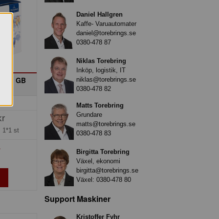
Daniel Hallgren
Kaffe- Varuautomater
daniel@torebrings.se
0380-478 87
Niklas Torebring
Inköp, logistik, IT
ingo GB
niklas@torebrings.se
Boch
0380-478 82
0
Matts Torebring
Grundare
kr
matts@torebrings.se
=
1*1 st
0380-478 83
»
Birgitta Torebring
Växel, ekonomi
birgitta@torebrings.se
Växel:
0380-478 80
Support Maskiner
Kristoffer Fyhr