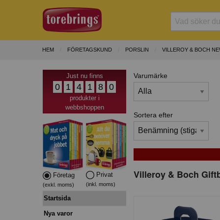
HEM
FÖRETAGSKUND
PORSLIN
VILLEROY & BOCH N
Varumärke
Just nu finns
0
1
4
1
8
0
produkter i
webbshoppen
Sortera efter
Villeroy & Boch Gi
Privat
Företag
(inkl. moms)
(exkl. moms)
Startsida
Nya varor