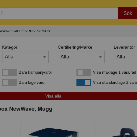
Sök
EWWAVE CAFFÉ BIRDS PORSLIN
Kategori
Certifiering/Märke
Leverantör
Bara kampanjvaror
Visa maxläge 1 vara/rad
Bara kampanjvaror
Visa maxläge 1 vara/rad
Bara lagervaror
Visa standardläge
Bara lagervaror
Visa standardläge 3 varo
ftbox NewWave, Mugg