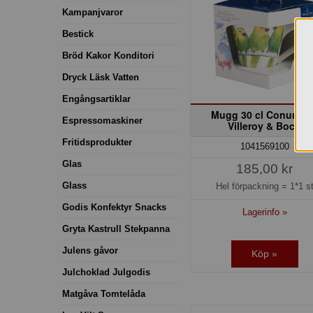
Kampanjvaror
Bestick
Bröd Kakor Konditori
Dryck Läsk Vatten
Engångsartiklar
Mugg 30 cl Conure G
Espressomaskiner
Villeroy & Boch
Fritidsprodukter
1041569100
Glas
185,00 kr
Glass
Hel förpackning =
1*1 s
Godis Konfektyr Snacks
Lagerinfo »
Gryta Kastrull Stekpanna
Julens gåvor
Köp »
Julchoklad Julgodis
Matgåva Tomtelåda