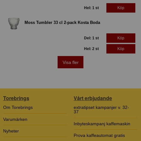
Hel: 1 st
Köp
Moss Tumbler 33 cl 2-pack Kosta Boda
Del: 1 st
Köp
Hel: 2 st
Köp
Visa fler
Torebrings
Vårt erbjudande
Om Torebrings
extratipset kampanjer v. 32-
37
Varumärken
Inbyteskampanj kaffemaskin
Nyheter
Prova kaffeautomat gratis