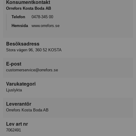
Konsumentkontakt
Orrefors Kosta Boda AB
Telefon
0478-345 00
Hemsida
www.orrefors.se
Besöksadress
Stora vägen 96, 360 52 KOSTA
E-post
customerservice@orrefors.se
Varukategori
Ljuslykta
Leverantör
Orrefors Kosta Boda AB
Lev art nr
7062491