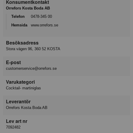
Konsumentkontakt
Orrefors Kosta Boda AB
Telefon
0478-345 00
Hemsida
www.orrefors.se
Besöksadress
Stora vägen 96, 360 52 KOSTA
E-post
customerservice@orrefors.se
Varukategori
Cocktail- martiniglas
Leverantör
Orrefors Kosta Boda AB
Lev art nr
7092482