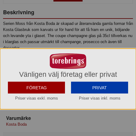
Beskrivning
Serien Moss från Kosta Boda är skapad ur återanvända gamla formar från
Kosta Glasbruk som karvats ur för hand för att få fram en unik, böljande
och levande yta i glaset. The coupe champagne glas på 35cl tillverkas nu
i klarglas och passar utmärkt till champange, prosecco och även till
desserter.
Egenskaper:
• Bredd: 114 mm
• Hljd: 115 mm
Vänligen välj företag eller privat
• Volym: 35 cl
• Design: Åsa Jungnelius
FÖRETAG
PRIVAT
Produktinformation
Priser visas exkl. moms
Priser visas inkl. moms
Varumärke
Kosta Boda