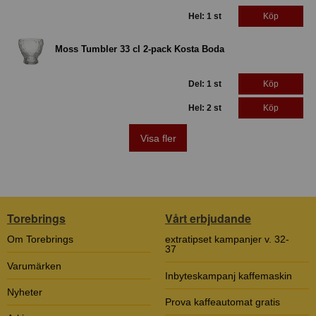
Hel: 1 st
Köp
Moss Tumbler 33 cl 2-pack Kosta Boda
Del: 1 st
Köp
Hel: 2 st
Köp
Visa fler
Torebrings
Vårt erbjudande
Om Torebrings
extratipset kampanjer v. 32-
37
Varumärken
Inbyteskampanj kaffemaskin
Nyheter
Prova kaffeautomat gratis