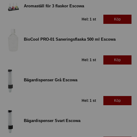
Aromaställ för 3 flaskor Escowa
Hel: 1 st
Köp
BioCool PRO-01 Saneringsflaska 500 ml Escowa
Hel: 1 st
Köp
Bägardispenser Grå Escowa
Hel: 1 st
Köp
Bägardispenser Svart Escowa