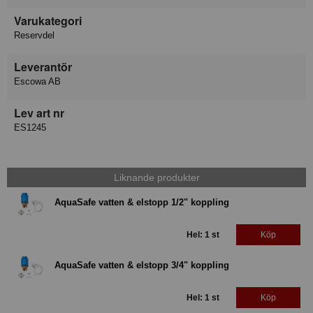
Varukategori
Reservdel
Leverantör
Escowa AB
Lev art nr
ES1245
Liknande produkter
AquaSafe vatten & elstopp 1/2" koppling
Hel: 1 st
Köp
AquaSafe vatten & elstopp 3/4" koppling
Hel: 1 st
Köp