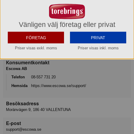
Lins som passar till Medaljong för Albatross.
Text: Sparkling Water
Produktinformation
Vänligen välj företag eller privat
FÖRETAG
PRIVAT
Varumärke
Priser visas exkl. moms
Priser visas inkl. moms
Escowa
Konsumentkontakt
Escowa AB
Telefon
08-557 731 20
Hemsida
https://www.escowa.se/support/
Besöksadress
Moränvägen 9, 186 40 VALLENTUNA
E-post
support@escowa.se