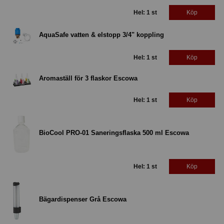
Hel: 1 st
Köp
AquaSafe vatten & elstopp 3/4" koppling
Hel: 1 st
Köp
Aromaställ för 3 flaskor Escowa
Hel: 1 st
Köp
BioCool PRO-01 Saneringsflaska 500 ml Escowa
Hel: 1 st
Köp
Bägardispenser Grå Escowa