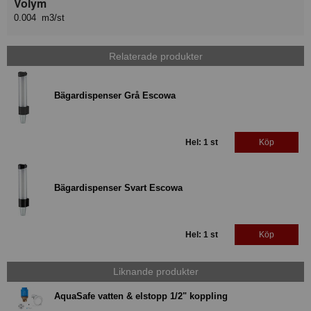
Volym
0.004 m3/st
Relaterade produkter
Bägardispenser Grå Escowa
Hel: 1 st
Köp
Bägardispenser Svart Escowa
Hel: 1 st
Köp
Liknande produkter
AquaSafe vatten & elstopp 1/2" koppling