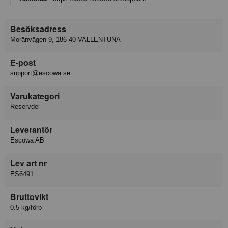
Besöksadress
Moränvägen 9, 186 40 VALLENTUNA
E-post
support@escowa.se
Varukategori
Reservdel
Leverantör
Escowa AB
Lev art nr
ES6491
Bruttovikt
0.5 kg/förp