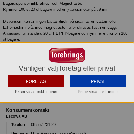
Bägardispenser inkl. Skruv- och Magnetfäste.
Rymmer 100 st 20 cl bägare med en ytterdiameter på 79 mm.
Dispensern kan antingen fästas direkt på sidan av en vatten- eller
kaffemaskin i plåt med magnetfästet, eller skruvas fast i en vägg.
Anpassad för standard 20 cl PET/PP-bägare och rymmer ett rör om 100
st bägare.
Produktinformation
Relaterade sökord
Vänligen välj företag eller privat
Muggdispenser
FÖRETAG
PRIVAT
Varumärke
Priser visas exkl. moms
Priser visas inkl. moms
Escowa
Konsumentkontakt
Escowa AB
Telefon
08-557 731 20
Hemsida
https://www.escowa.se/support/