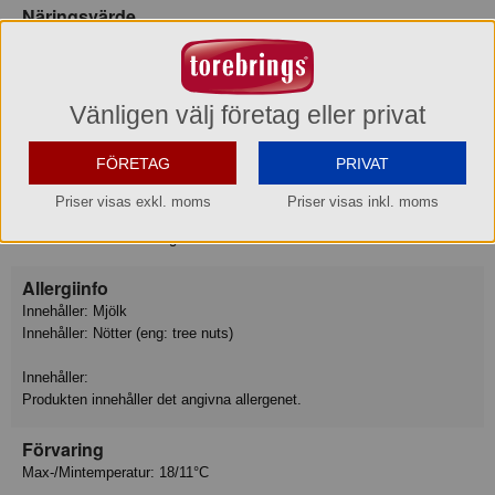
Näringsvärde
Tillagningsstatus: Ej tillagad
Basmängdeklaration: 100
Energi 1848 kJ
Energi 442 kcal
Vänligen välj företag eller privat
Fett 23 g
varav mättat fett 7.8 g
FÖRETAG
PRIVAT
Kolhydrat 49 g
varav sockerarter 41 g
Priser visas exkl. moms
Priser visas inkl. moms
Protein 6.9 g
Motsvarande salt 0.01 g
Allergiinfo
Innehåller: Mjölk
Innehåller: Nötter (eng: tree nuts)
Innehåller:
Produkten innehåller det angivna allergenet.
Förvaring
Max-/Mintemperatur: 18/11°C