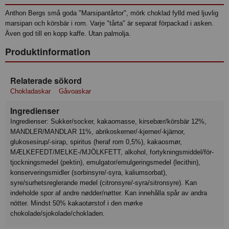
Anthon Bergs små goda "Marsipantårtor", mörk choklad fylld med ljuvlig
marsipan och körsbär i rom. Varje "tårta" är separat förpackad i asken.
Även god till en kopp kaffe. Utan palmolja.
Produktinformation
Relaterade sökord
Chokladaskar
Gåvoaskar
Ingredienser
Ingredienser: Sukker/socker, kakaomasse, kirsebær/körsbär 12%,
MANDLER/MANDLAR 11%, abrikoskerner/-kjerner/-kjärnor,
glukosesirup/-sirap, spiritus (heraf rom 0,5%), kakaosmør,
MÆLKEFEDT/MELKE-/MJÖLKFETT, alkohol, fortykningsmiddel/för-
tjockningsmedel (pektin), emulgator/emulgeringsmedel (lecithin),
konserveringsmidler (sorbinsyre/-syra, kaliumsorbat),
syre/surhetsreglerande medel (citronsyre/-syra/sitronsyre). Kan
indeholde spor af andre nødder/nøtter. Kan innehålla spår av andra
nötter. Mindst 50% kakaotørstof i den mørke
chokolade/sjokolade/chokladen.