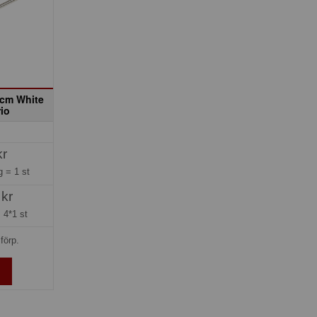
6 cm White
rio
kr
ng =
1 st
 kr
=
4*1 st
förp.