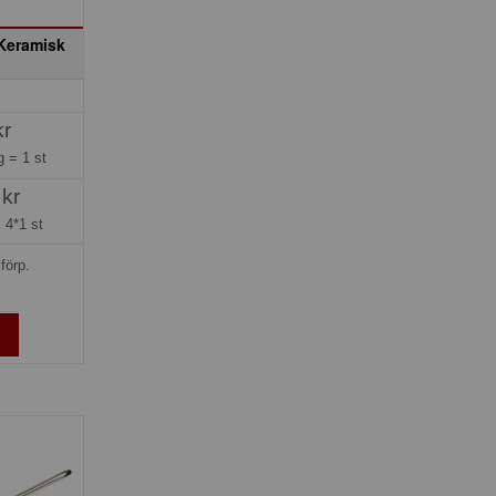
 Keramisk
kr
ng =
1 st
 kr
=
4*1 st
förp.