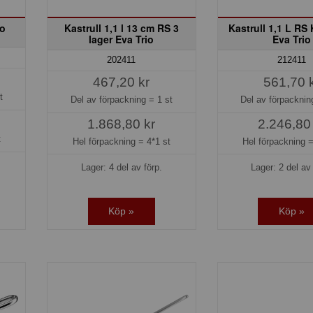
io
Kastrull 1,1 l 13 cm RS 3
Kastrull 1,1 L RS
lager Eva Trio
Eva Trio
202411
212411
467,20 kr
561,70 
t
Del av förpackning =
1 st
Del av förpackni
1.868,80 kr
2.246,80
t
Hel förpackning =
4*1 st
Hel förpackning 
Lager: 4 del av förp.
Lager: 2 del av 
Köp »
Köp »