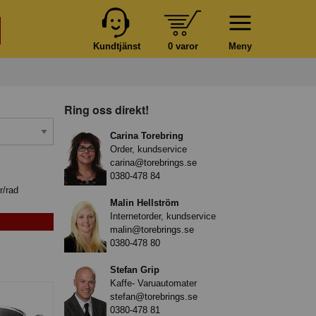
Kundtjänst
0 varor
Meny
Ring oss direkt!
Carina Torebring
Order, kundservice
carina@torebrings.se
0380-478 84
r/rad
Malin Hellström
Internetorder, kundservice
malin@torebrings.se
0380-478 80
Stefan Grip
Kaffe- Varuautomater
stefan@torebrings.se
0380-478 81