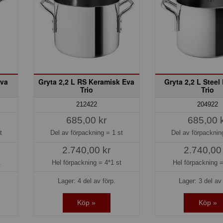
Eva
Gryta 2,2 L RS Keramisk Eva
Gryta 2,2 L Steel
Trio
Trio
212422
204922
685,00 kr
685,00 
t
Del av förpackning =
1 st
Del av förpackni
2.740,00 kr
2.740,00
t
Hel förpackning =
4*1 st
Hel förpackning 
Lager: 4 del av förp.
Lager: 3 del av 
Köp »
Köp »