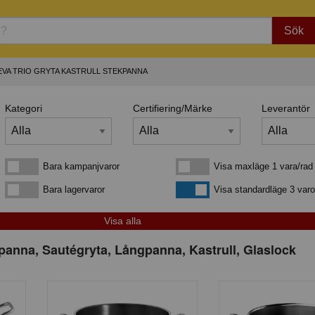
Sök
EVA TRIO GRYTA KASTRULL STEKPANNA
Kategori
Certifiering/Märke
Leverantör
Bara kampanjvaror
Visa maxläge 1 vara/rad
Bara kampanjvaror
Visa maxläge 1 vara/rad
Bara lagervaror
Visa standardläge
Bara lagervaror
Visa standardläge 3 varo
panna, Sautégryta, Långpanna, Kastrull, Glaslock