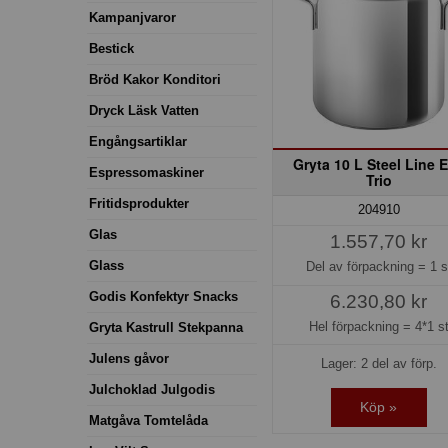
Kampanjvaror
Bestick
Bröd Kakor Konditori
Dryck Läsk Vatten
Engångsartiklar
Gryta 10 L Steel Line 
Espressomaskiner
Trio
Fritidsprodukter
204910
Glas
1.557,70 kr
Glass
Del av förpackning =
1 s
Godis Konfektyr Snacks
6.230,80 kr
Hel förpackning =
4*1 s
Gryta Kastrull Stekpanna
Julens gåvor
Lager: 2 del av förp.
Julchoklad Julgodis
Köp »
Matgåva Tomtelåda