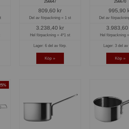
256647
256670
809,60 kr
995,90 
t
Del av förpackning =
1 st
Del av förpackni
3.238,40 kr
3.983,60
t
Hel förpackning =
4*1 st
Hel förpackning 
Lager: 6 del av förp.
Lager: 3 del av 
Köp »
Köp »
-25%