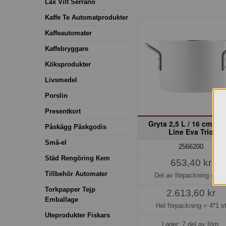
Lax Vilt Serrano
Kaffe Te Automatprodukter
Kaffeautomater
Kaffebryggare
Köksprodukter
Livsmedel
Porslin
Presentkort
Gryta 2,5 L / 16 cm Wh
Påskägg Påskgodis
Line Eva Trio
Små-el
2566200
Städ Rengöring Kem
653,40 kr
Tillbehör Automater
Del av förpackning =
1 s
Torkpapper Tejp
2.613,60 kr
Emballage
Hel förpackning =
4*1 s
Uteprodukter Fiskars
Lager: 7 del av förp.