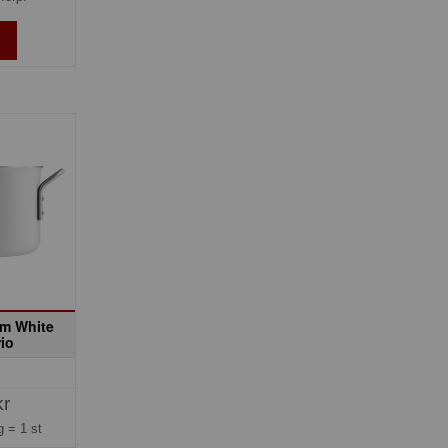
cm White
rio
kr
ng =
1 st