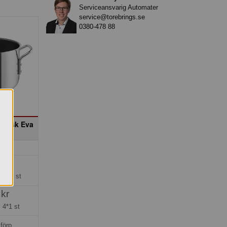
Serviceansvarig Automater
service@torebrings.se
0380-478 88
ramisk Eva
kr
ng =
1 st
 kr
=
4*1 st
förp.