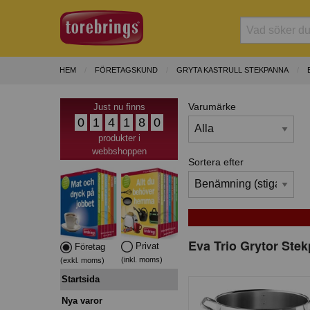
HEM
FÖRETAGSKUND
GRYTA KASTRULL STEKPANNA
Varumärke
Just nu finns
0
1
4
1
8
0
produkter i
webbshoppen
Sortera efter
Eva Trio Grytor Stek
Privat
Företag
(inkl. moms)
(exkl. moms)
Startsida
Nya varor