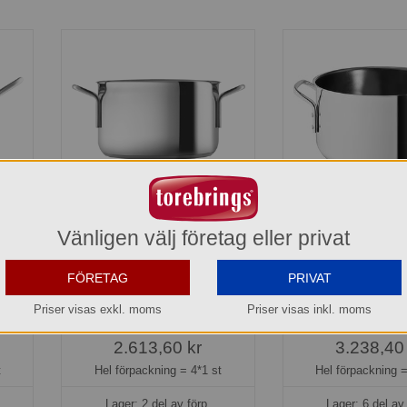
ite
Gryta 3,6 l / 20 cm RS 3 lager
Gryta 3,6 L RS Ke
Vänligen välj företag eller privat
Eva Trio
Trio
2024360
212436
FÖRETAG
PRIVAT
653,40 kr
809,60 
Priser visas exkl. moms
Priser visas inkl. moms
t
Del av förpackning =
1 st
Del av förpackni
2.613,60 kr
3.238,40
t
Hel förpackning =
4*1 st
Hel förpackning 
Lager: 2 del av förp.
Lager: 6 del av 