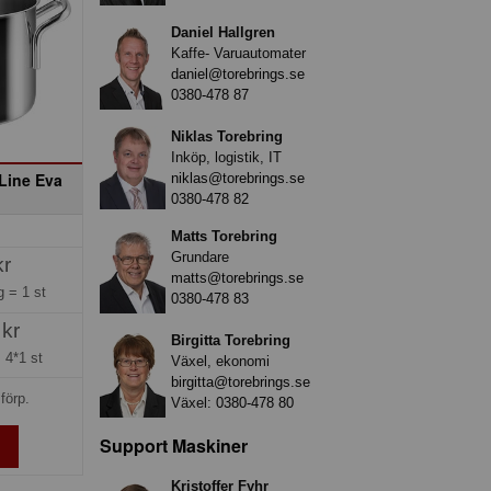
Daniel Hallgren
Kaffe- Varuautomater
daniel@torebrings.se
0380-478 87
Niklas Torebring
Inköp, logistik, IT
 Line Eva
niklas@torebrings.se
0380-478 82
Matts Torebring
Grundare
kr
matts@torebrings.se
ng =
1 st
0380-478 83
 kr
Birgitta Torebring
=
4*1 st
Växel, ekonomi
birgitta@torebrings.se
förp.
Växel:
0380-478 80
Support Maskiner
Kristoffer Fyhr