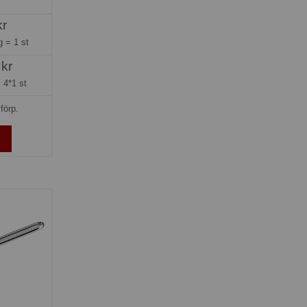
kr
ng =
1 st
 kr
=
4*1 st
förp.