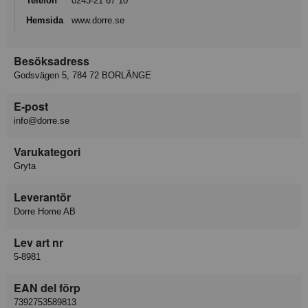
Telefon
0243-21 67 10
Hemsida
www.dorre.se
Besöksadress
Godsvägen 5, 784 72 BORLÄNGE
E-post
info@dorre.se
Varukategori
Gryta
Leverantör
Dorre Home AB
Lev art nr
5-8981
EAN del förp
7392753589813