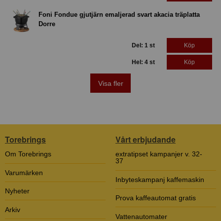
Foni Fondue gjutjärn emaljerad svart akacia träplatta
Dorre
Del: 1 st
Köp
Hel: 4 st
Köp
Visa fler
Torebrings
Vårt erbjudande
Om Torebrings
extratipset kampanjer v. 32-
37
Varumärken
Inbyteskampanj kaffemaskin
Nyheter
Prova kaffeautomat gratis
Arkiv
Vattenautomater