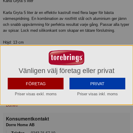
Karla Gryta 5 liter
Karla Gryta 5 liter är en effektiv kastrull med flera lager för bästa
värmespridning. En kombination av rostfritt stål och aluminium ger jämn
och snabb uppvärmning för perfekta resultat varje gång. Passar alla typer
av spisar. Lock med silikonkant som skapar en tätare förslutning.
Höjd: 13 cm
Diameter: 24 cm
Skötselråd: Diskmaskinssäker, Dishwasher safe
Material: Rostfittstål, Stainless steel
Volym: 5 liter
Vänligen välj företag eller privat
Produktinformation
FÖRETAG
PRIVAT
Priser visas exkl. moms
Priser visas inkl. moms
Varumärke
Dorre®
Konsumentkontakt
Dorre Home AB