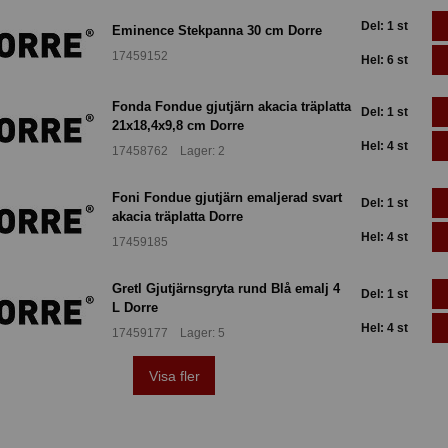
Del: 1 st
Eminence Stekpanna 30 cm Dorre
17459152
Hel: 6 st
Fonda Fondue gjutjärn akacia träplatta
Del: 1 st
21x18,4x9,8 cm Dorre
Hel: 4 st
17458762 Lager: 2
Foni Fondue gjutjärn emaljerad svart
Del: 1 st
akacia träplatta Dorre
Hel: 4 st
17459185
Gretl Gjutjärnsgryta rund Blå emalj 4
Del: 1 st
L Dorre
Hel: 4 st
17459177 Lager: 5
Visa fler