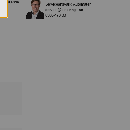
medföljande
Serviceansvarig Automater
service@torebrings.se
0380-478 88