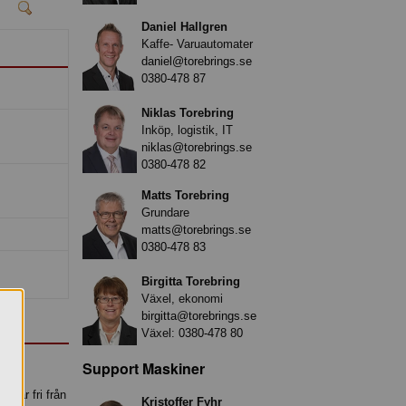
Daniel Hallgren
Kaffe- Varuautomater
daniel@torebrings.se
0380-478 87
Niklas Torebring
Inköp, logistik, IT
niklas@torebrings.se
0380-478 82
Matts Torebring
Grundare
matts@torebrings.se
0380-478 83
Birgitta Torebring
Växel, ekonomi
birgitta@torebrings.se
Växel:
0380-478 80
Support Maskiner
n är fri från
Kristoffer Fyhr