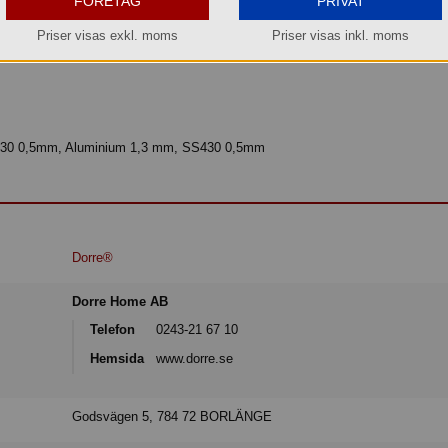
FÖRETAG
PRIVAT
ck. 3-Ply-konstruktionen med aluminiumkärna ger jämn värmefördelning. Det 
t, och HoneyComb-mönstret ger en jämn stekyta.
Priser visas exkl. moms
Priser visas inkl. moms
 SS430 0,5mm, Aluminium 1,3 mm, SS430 0,5mm
Dorre®
Dorre Home AB
Telefon
0243-21 67 10
Hemsida
www.dorre.se
Godsvägen 5, 784 72 BORLÄNGE