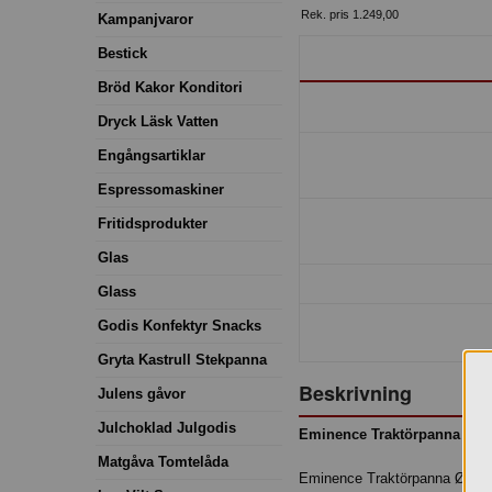
Rek. pris 1.249,00
Kampanjvaror
Bestick
Bröd Kakor Konditori
Dryck Läsk Vatten
Engångsartiklar
Espressomaskiner
Fritidsprodukter
Glas
Glass
Godis Konfektyr Snacks
Gryta Kastrull Stekpanna
Beskrivning
Julens gåvor
Julchoklad Julgodis
Eminence Traktörpanna Ø3
Matgåva Tomtelåda
Eminence Traktörpanna Ø30 cm 