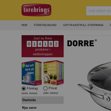
HEM
FÖRETAGSKUND
GRYTA KASTRULL STEKPANNA
Just nu finns
0
1
4
1
8
2
produkter i
webbshoppen
Privat
Företag
(inkl. moms)
(exkl. moms)
Startsida
Nya varor