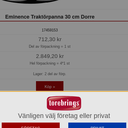
Eminence Traktörpanna 30 cm Dorre
17459153
712,30 kr
Del av förpackning =
1 st
2.849,20 kr
Hel förpackning =
4*1 st
Lager: 2 del av förp.
Köp »
0 cm
Vänligen välj företag eller privat
är idealisk för stekning, sautering och bräsering. Den keramiska beläggninge