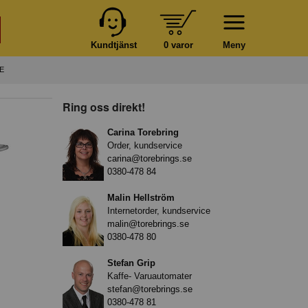
Kundtjänst
0 varor
Meny
E
Ring oss direkt!
Carina Torebring
Order, kundservice
carina@torebrings.se
0380-478 84
Malin Hellström
Internetorder, kundservice
malin@torebrings.se
0380-478 80
Stefan Grip
Kaffe- Varuautomater
stefan@torebrings.se
0380-478 81