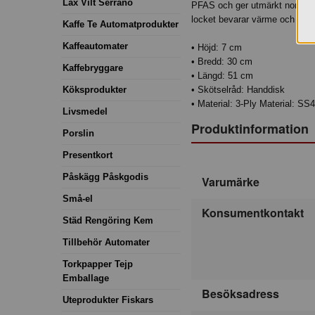
Lax Vilt Serrano
PFAS och ger utmärkt non-sti
locket bevarar värme och fuk
Kaffe Te Automatprodukter
Kaffeautomater
• Höjd: 7 cm
• Bredd: 30 cm
Kaffebryggare
• Längd: 51 cm
Köksprodukter
• Skötselråd: Handdisk
• Material: 3-Ply Material:
Livsmedel
Produktinformation
Porslin
Presentkort
Påskägg Påskgodis
Varumärke
Små-el
Konsumentkontakt
Städ Rengöring Kem
Tillbehör Automater
Torkpapper Tejp
Emballage
Besöksadress
Uteprodukter Fiskars