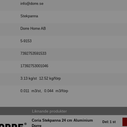
info@dorre.se
Stekpanna
Dorre Home AB
5-9153
7392753591533
17392753001046
3.13 kg/st 12.52 kg/förp
0.011 m3/st, 0.044 m3/förp
Liknande produkter
Coria Stekpanna 24 cm Aluminium
Del: 1 st
Dorre