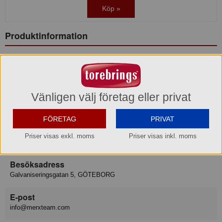
Köp »
Produktinformation
Varumärke
Merx
Konsumentkontakt
Vänligen välj företag eller privat
Merx Team AB
FÖRETAG
PRIVAT
Telefon
031-50 67 00
Hemsida
www.merxteam.com
Priser visas exkl. moms
Priser visas inkl. moms
Besöksadress
Galvaniseringsgatan 5, GÖTEBORG
E-post
info@merxteam.com