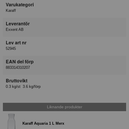
Varukategori
Karaff
Leverantör
Exxent AB
Lev art nr
52945
EAN del förp
883314310207
Bruttovikt
0.3 kg/st 3.6 kg/förp
Liknande produkter
Karaff Aquaria 1 L Merx