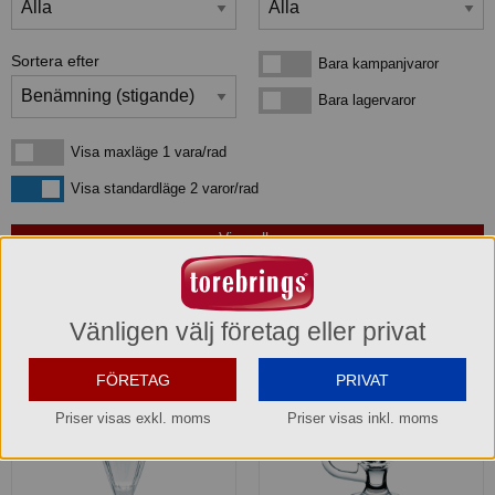
Sortera efter
Bara kampanjvaror
Bara kampanjvaror
Bara lagervaror
Bara lagervaror
Visa maxläge 1 vara/rad
Visa maxläge 1 vara/rad
Visa standardläge
Visa standardläge 2 varor/rad
4
produkter
som matchar din sökning:
Vänligen välj företag eller privat
FÖRETAG
PRIVAT
Priser visas exkl. moms
Priser visas inkl. moms