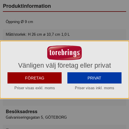
Produktinformation
Öppning Ø 9 cm
Mått/storlek: H 26 cm ø 10,7 cm 1,0 L
Varumärke
Pasabache
Vänligen välj företag eller privat
Konsumentkontakt
Merx Team AB
FÖRETAG
PRIVAT
Telefon
031-50 67 00
Priser visas exkl. moms
Priser visas inkl. moms
Hemsida
www.merxteam.com
Besöksadress
Galvaniseringsgatan 5, GÖTEBORG