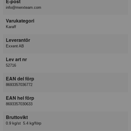
E-post
info@merxteam.com
Varukategori
Karaff
Leverantör
Exxent AB
Lev art nr
52716
EAN del förp
8693357036772
EAN hel förp
8693357030633
Bruttovikt
0.9 kg/st 5.4 kg/förp