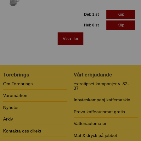
Del: 1 st
Köp
Hel: 6 st
Köp
Visa fler
Torebrings
Vårt erbjudande
Om Torebrings
extratipset kampanjer v. 32-
37
Varumärken
Inbyteskampanj kaffemaskin
Nyheter
Prova kaffeautomat gratis
Arkiv
Vattenautomater
Kontakta oss direkt
Mat & dryck på jobbet