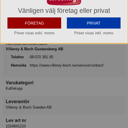
Produktinformation
Vänligen välj företag eller privat
FÖRETAG
PRIVAT
Varumärke
Villeroy & Boch
Priser visas exkl. moms
Priser visas inkl. moms
Konsumentkontakt
Villeroy & Boch Gustavsberg AB
Telefon
08-570 391 00
Hemsida
https://www.villeroy-boch.se/service/contact/
Varukategori
Kaffekopp
Leverantör
Villeroy & Boch Sweden AB
Lev art nr
1024841210