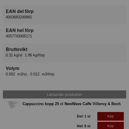
EAN del förp
4003683249991
EAN hel förp
4057743005171
Bruttovikt
0.31 kg/st 1.86 kg/förp
Volym
0.002 m3/st, 0.012 m3/förp
Liknande produkter
Cappuccino kopp 25 cl NewWave Caffe Villeroy & Boch
Del: 1 st
Köp
Hel: 6 st
Köp