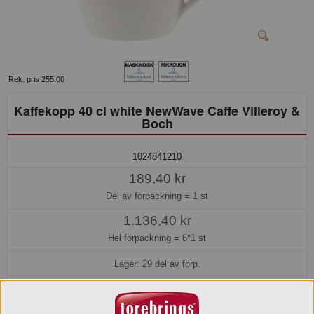
Rek. pris 255,00
Kaffekopp 40 cl white NewWave Caffe Villeroy &
Boch
1024841210
189,40 kr
Del av förpackning =
1 st
1.136,40 kr
Hel förpackning =
6*1 st
Lager: 29 del av förp.
Köp »