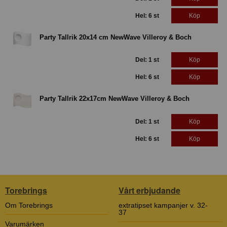
Hel: 6 st
Köp
Party Tallrik 20x14 cm NewWave Villeroy & Boch
Del: 1 st
Köp
Hel: 6 st
Köp
Party Tallrik 22x17cm NewWave Villeroy & Boch
Del: 1 st
Köp
Hel: 6 st
Köp
Torebrings
Vårt erbjudande
Om Torebrings
extratipset kampanjer v. 32-
37
Varumärken