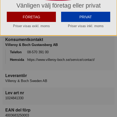
Vänligen välj företag eller privat
Produktinformation
FÖRETAG
PRIVAT
Varumärke
Priser visas exkl. moms
Priser visas inkl. moms
Villeroy & Boch
Konsumentkontakt
Villeroy & Boch Gustavsberg AB
Telefon
08-570 391 00
Hemsida
https://www.villeroy-boch.se/service/contact/
Leverantör
Villeroy & Boch Sweden AB
Lev art nr
1024841330
EAN del förp
4003683250003