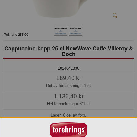
Rek. pris 255,00
Cappuccino kopp 25 cl NewWave Caffe Villeroy &
Boch
1024841330
189,40 kr
Del av förpackning =
1 st
1.136,40 kr
Hel förpackning =
6*1 st
Lager: 6 del av förp.
Köp »