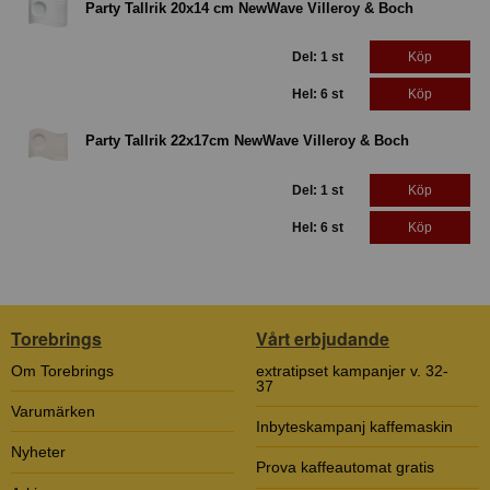
Party Tallrik 20x14 cm NewWave Villeroy & Boch
Del: 1 st
Köp
Hel: 6 st
Köp
Party Tallrik 22x17cm NewWave Villeroy & Boch
Del: 1 st
Köp
Hel: 6 st
Köp
Torebrings
Vårt erbjudande
Om Torebrings
extratipset kampanjer v. 32-
37
Varumärken
Inbyteskampanj kaffemaskin
Nyheter
Prova kaffeautomat gratis