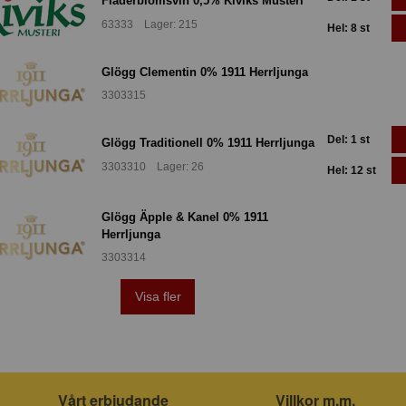
Fläderblomsvin 0,5% Kiviks Musteri
63333 Lager: 215
Hel: 8 st
Glögg Clementin 0% 1911 Herrljunga
3303315
Del: 1 st
Glögg Traditionell 0% 1911 Herrljunga
3303310 Lager: 26
Hel: 12 st
Glögg Äpple & Kanel 0% 1911
Herrljunga
3303314
Visa fler
Vårt erbjudande
Villkor m.m.