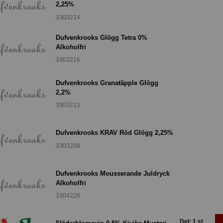
2,25%
3303214
Dufvenkrooks Glögg Tetra 0%
Alkoholfri
3303216
Dufvenkrooks Granatäpple Glögg
2,2%
3303213
Dufvenkrooks KRAV Röd Glögg 2,25%
3303208
Dufvenkrooks Mousserande Juldryck
Alkoholfri
3304228
Del: 1 st