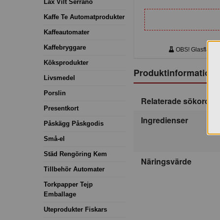
Lax Vilt Serrano
Kaffe Te Automatprodukter
Kaffeautomater
Kaffebryggare
OBS! Glasflaskor.
Köksprodukter
Produktinformation
Livsmedel
Porslin
Relaterade sökord
Presentkort
Ingredienser
Påskägg Påskgodis
Små-el
Städ Rengöring Kem
Näringsvärde
Tillbehör Automater
Torkpapper Tejp
Emballage
Uteprodukter Fiskars