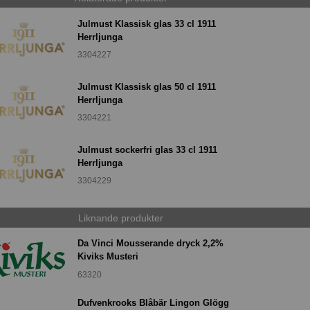
Julmust Klassisk glas 33 cl 1911
Herrljunga
3304227
Julmust Klassisk glas 50 cl 1911
Herrljunga
3304221
Julmust sockerfri glas 33 cl 1911
Herrljunga
3304229
Liknande produkter
Da Vinci Mousserande dryck 2,2%
Kiviks Musteri
63320
Dufvenkrooks Blåbär Lingon Glögg