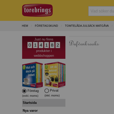
HEM
FÖRETAGSKUND
TOMTELÅDA JULSÄCK MATGÅVA
Just nu finns
0
1
4
1
8
2
produkter i
webbshoppen
Privat
Företag
(inkl. moms)
(exkl. moms)
Startsida
Nya varor