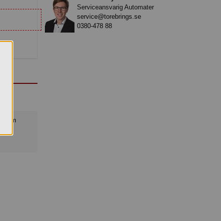
Serviceansvarig Automater
service@torebrings.se
0380-478 88
.
11).