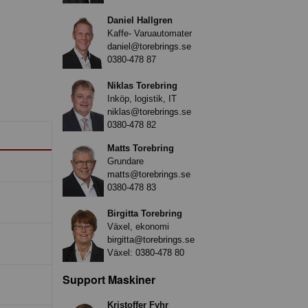
Daniel Hallgren
Kaffe- Varuautomater
daniel@torebrings.se
0380-478 87
Niklas Torebring
Inköp, logistik, IT
niklas@torebrings.se
0380-478 82
Matts Torebring
Grundare
matts@torebrings.se
0380-478 83
Birgitta Torebring
Växel, ekonomi
birgitta@torebrings.se
Växel:
0380-478 80
Support Maskiner
Kristoffer Fyhr