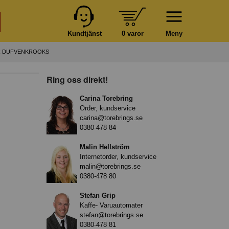
Kundtjänst
0 varor
Meny
R DUFVENKROOKS
Ring oss direkt!
Carina Torebring
Order, kundservice
carina@torebrings.se
0380-478 84
Malin Hellström
Internetorder, kundservice
malin@torebrings.se
0380-478 80
Stefan Grip
Kaffe- Varuautomater
stefan@torebrings.se
0380-478 81