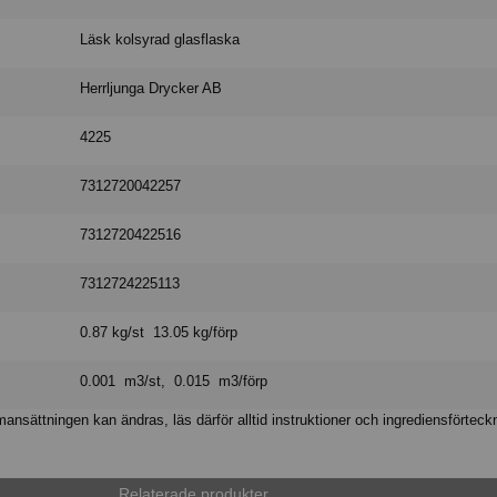
Läsk kolsyrad glasflaska
Herrljunga Drycker AB
4225
7312720042257
7312720422516
7312724225113
0.87 kg/st 13.05 kg/förp
0.001 m3/st, 0.015 m3/förp
nsättningen kan ändras, läs därför alltid instruktioner och ingrediensförteck
Relaterade produkter