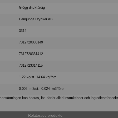
Glögg drickfärdig
Herrljunga Drycker AB
3314
7312720033149
7312720331412
7312723314115
1.22 kg/st 14.64 kg/förp
0.002 m3/st, 0.024 m3/förp
nsättningen kan ändras, läs därför alltid instruktioner och ingrediensförteck
Relaterade produkter