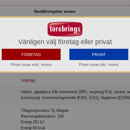
Beställningsbar senare
 Levereras till företag men privatpersoner måste hämta själva vid vårt lager i Aneby
Vänligen välj företag eller privat
kta smaken av äpple och kanel. Glöggen är alkoholfri för att passa alla glögg
FÖRETAG
PRIVAT
Priser visas exkl. moms
Priser visas inkl. moms
Julglögg
Vatten, äppeljuice från koncentrat (29%, ursprung:EU), socker, arom, syra
(citronsyra), konserveringsmedel (E202, E211), färgämne (E150d
Tillagningsstatus: Ej tillagad
Basmängdeklaration: 100
Energi 251 kJ
Energi 60 kcal