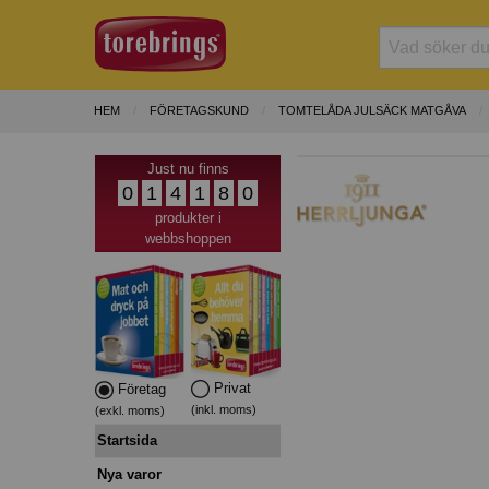
HEM
FÖRETAGSKUND
TOMTELÅDA JULSÄCK MATGÅVA
Just nu finns
0
1
4
1
8
0
produkter i
webbshoppen
Privat
Företag
(inkl. moms)
(exkl. moms)
Startsida
Nya varor