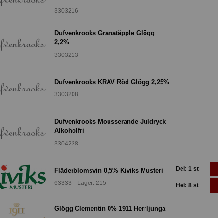
3303216
Dufvenkrooks Granatäpple Glögg
2,2%
3303213
Dufvenkrooks KRAV Röd Glögg 2,25%
3303208
Dufvenkrooks Mousserande Juldryck
Alkoholfri
3304228
Del: 1 st
Fläderblomsvin 0,5% Kiviks Musteri
63333 Lager: 215
Hel: 8 st
Glögg Clementin 0% 1911 Herrljunga