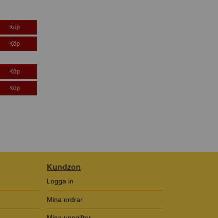
Köp
Köp
Köp
Köp
Kundzon
Logga in
Mina ordrar
Mina uppgifter