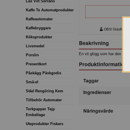
Lax Vilt Serrano
Kaffe Te Automatprodukter
Kaffeautomater
Kaffebryggare
OBS! Glasflaskor.
Köksprodukter
Beskrivning
Livsmedel
En vit glögg som har den perfe
Porslin
Produktinformation
Presentkort
Påskägg Påskgodis
Taggar
Små-el
Ingredienser
Städ Rengöring Kem
Tillbehör Automater
Torkpapper Tejp
Näringsvärde
Emballage
Uteprodukter Fiskars