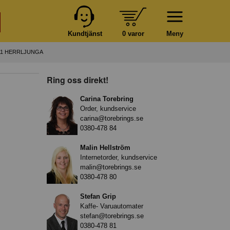
Kundtjänst
0 varor
Meny
11 HERRLJUNGA
Ring oss direkt!
Carina Torebring
Order, kundservice
carina@torebrings.se
0380-478 84
Malin Hellström
Internetorder, kundservice
malin@torebrings.se
0380-478 80
Stefan Grip
Kaffe- Varuautomater
stefan@torebrings.se
0380-478 81