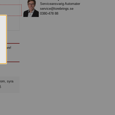
Serviceansvarig Automater
service@torebrings.se
0380-478 88
.
älskare!
).