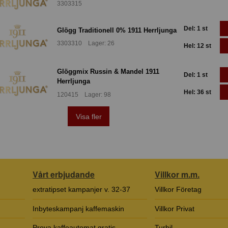
3303315
Del: 1 st
Glögg Traditionell 0% 1911 Herrljunga
3303310 Lager: 26
Hel: 12 st
Glöggmix Russin & Mandel 1911
Del: 1 st
Herrljunga
Hel: 36 st
120415 Lager: 98
Visa fler
Vårt erbjudande
Villkor m.m.
extratipset kampanjer v. 32-37
Villkor Företag
Inbyteskampanj kaffemaskin
Villkor Privat
Prova kaffeautomat gratis
Turbil