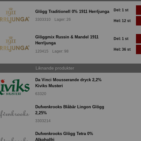
Del: 1 st
Glögg Traditionell 0% 1911 Herrljunga
3303310 Lager: 26
Hel: 12 st
Glöggmix Russin & Mandel 1911
Del: 1 st
Herrljunga
Hel: 36 st
120415 Lager: 98
Liknande produkter
Da Vinci Mousserande dryck 2,2%
Kiviks Musteri
63320
Dufvenkrooks Blåbär Lingon Glögg
2,25%
3303214
Dufvenkrooks Glögg Tetra 0%
Alkoholfri