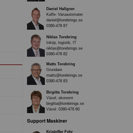
Daniel Hallgren
Kaffe- Varuautomater
daniel@torebrings.se
0380-478 87
Niklas Torebring
Inköp, logistik, IT
niklas@torebrings.se
0380-478 82
Matts Torebring
Grundare
matts@torebrings.se
0380-478 83
Birgitta Torebring
Växel, ekonomi
birgitta@torebrings.se
Växel:
0380-478 80
Support Maskiner
Kristoffer Fyhr