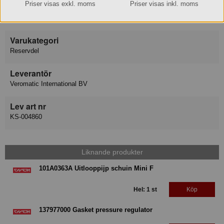
Priser visas exkl. moms
Priser visas inkl. moms
Varumärke
Cafeja
Varukategori
Reservdel
Leverantör
Veromatic International BV
Lev art nr
KS-004860
Liknande produkter
101A0363A Uitlooppijp schuin Mini F
Hel: 1 st
Köp
137977000 Gasket pressure regulator