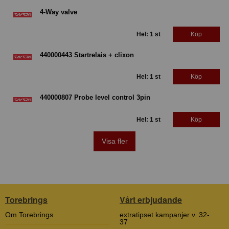
4-Way valve
Hel: 1 st
Köp
440000443 Startrelais + clixon
Hel: 1 st
Köp
440000807 Probe level control 3pin
Hel: 1 st
Köp
Visa fler
Torebrings
Vårt erbjudande
Om Torebrings
extratipset kampanjer v. 32-
37