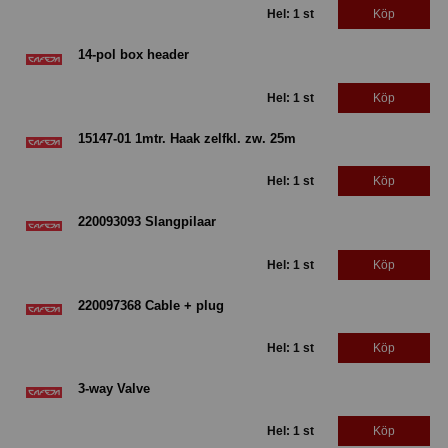
Hel: 1 st
Köp
14-pol box header
Hel: 1 st
Köp
15147-01 1mtr. Haak zelfkl. zw. 25m
Hel: 1 st
Köp
220093093 Slangpilaar
Hel: 1 st
Köp
220097368 Cable + plug
Hel: 1 st
Köp
3-way Valve
Hel: 1 st
Köp