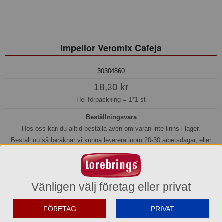
Impellor Veromix Cafeja
30304860
18,30 kr
Hel förpackning =
1*1 st
Beställningsvara
Hos oss kan du alltid beställa även om varan inte finns i lager.
Beställ nu så beräknar vi kunna leverera inom 20-30 arbetsdagar, eller
senare om du önskar.
Köp »
Vänligen välj företag eller privat
Produktinformation
FÖRETAG
PRIVAT