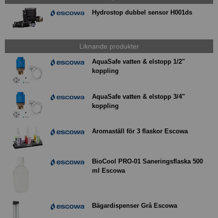
Hydrostop dubbel sensor H001ds
Liknande produkter
AquaSafe vatten & elstopp 1/2"
koppling
AquaSafe vatten & elstopp 3/4"
koppling
Aromaställ för 3 flaskor Escowa
BioCool PRO-01 Saneringsflaska 500
ml Escowa
Bägardispenser Grå Escowa