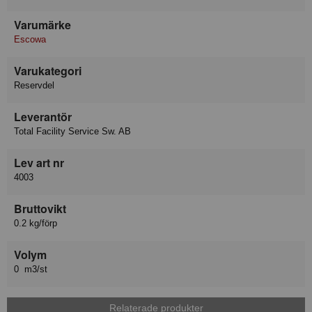
Varumärke
Escowa
Varukategori
Reservdel
Leverantör
Total Facility Service Sw. AB
Lev art nr
4003
Bruttovikt
0.2 kg/förp
Volym
0 m3/st
Relaterade produkter