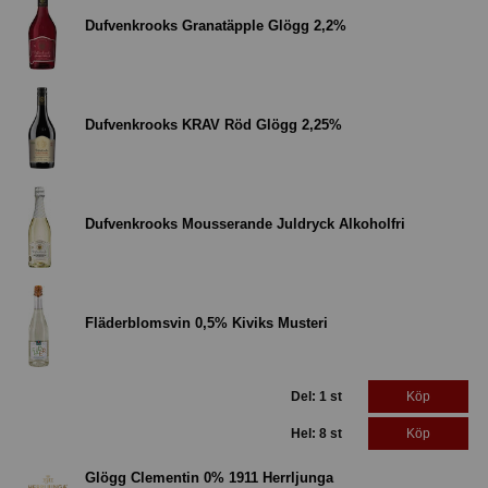
Dufvenkrooks Granatäpple Glögg 2,2%
Dufvenkrooks KRAV Röd Glögg 2,25%
Dufvenkrooks Mousserande Juldryck Alkoholfri
Fläderblomsvin 0,5% Kiviks Musteri
Del: 1 st
Köp
Hel: 8 st
Köp
Glögg Clementin 0% 1911 Herrljunga