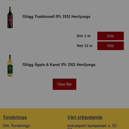
Glögg Traditionell 0% 1911 Herrljunga
Del: 1 st
Köp
Hel: 12 st
Köp
Glögg Äpple & Kanel 0% 1911 Herrljunga
Visa fler
Torebrings
Vårt erbjudande
Om Torebrings
extratipset kampanjer v. 32-