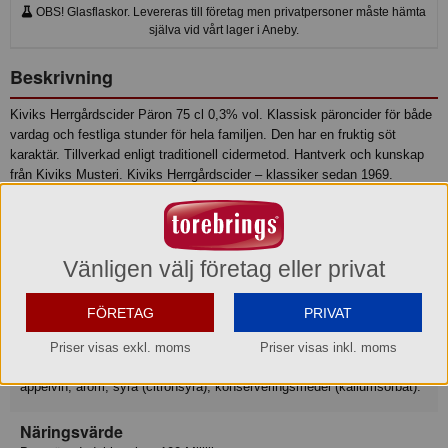
OBS! Glasflaskor. Levereras till företag men privatpersoner måste hämta
själva vid vårt lager i Aneby.
Beskrivning
Kiviks Herrgårdscider Päron 75 cl 0,3% vol. Klassisk päroncider för både
vardag och festliga stunder för hela familjen. Den har en fruktig söt
karaktär. Tillverkad enligt traditionell cidermetod. Hantverk och kunskap
från Kiviks Musteri. Kiviks Herrgårdscider – klassiker sedan 1969.
Innehåller 25% päron och 6% tillsatt socker.
Produktinformation
Vänligen välj företag eller privat
Relaterade sökord
Cider
FÖRETAG
PRIVAT
Ingredienser
Priser visas exkl. moms
Priser visas inkl. moms
Ingredienser: Kolsyrat vatten, päronjuice från koncentrat, socker,
äppelvin, arom, syra (citronsyra), konserveringsmedel (kaliumsorbat).
Näringsvärde