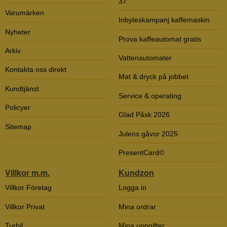
37
Varumärken
Inbyteskampanj kaffemaskin
Nyheter
Prova kaffeautomat gratis
Arkiv
Vattenautomater
Kontakta oss direkt
Mat & dryck på jobbet
Kundtjänst
Service & operating
Policyer
Glad Påsk 2026
Sitemap
Julens gåvor 2025
PresentCard©
Villkor m.m.
Kundzon
Villkor Företag
Logga in
Villkor Privat
Mina ordrar
Turbil
Mina uppgifter