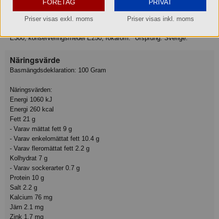
FÖRETAG
PRIVAT
potatismjöl, salt, blodprotein från gris och nöt, druvsocker, socker, lök,
kryddor (paprika), kryddextrakt (cayenne, ingefära, peppar, rosmarin),
Priser visas exkl. moms
Priser visas inkl. moms
glukossirap, surhetsreglerande medel E330, antioxida- tionsmedel
E300, konserveringsmedel E250, rökarom. *Ursprung: Sverige.
Näringsvärde
Basmängdsdeklaration: 100 Gram
Näringsvärden:
Energi 1060 kJ
Energi 260 kcal
Fett 21 g
- Varav mättat fett 9 g
- Varav enkelomättat fett 10.4 g
- Varav fleromättat fett 2.2 g
Kolhydrat 7 g
- Varav sockerarter 0.7 g
Protein 10 g
Salt 2.2 g
Kalcium 76 mg
Järn 2.1 mg
Zink 1.7 mg