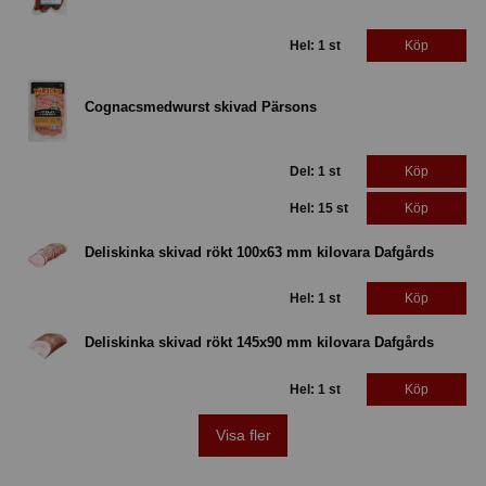
Hel: 1 st
Köp
Cognacsmedwurst skivad Pärsons
Del: 1 st
Köp
Hel: 15 st
Köp
Deliskinka skivad rökt 100x63 mm kilovara Dafgårds
Hel: 1 st
Köp
Deliskinka skivad rökt 145x90 mm kilovara Dafgårds
Hel: 1 st
Köp
Visa fler