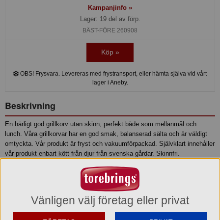
Kampanjinfo »
Lager: 19 del av förp.
BÄST-FÖRE 260908
Köp »
OBS! Frysvara. Levereras med frystransport, eller hämta själva vid vårt
lager i Aneby.
Beskrivning
En härligt god grillkorv utan skinn, perfekt både som mellanmål och
lunch. Våra grillkorvar har en god smak, balanserad sälta och är väldigt
omtyckta. Vår produkt är fryst och vakuumförpackad. Självklart innehåller
vår produkt enbart kött från djur från svenska gårdar. Skinnfri.
Produktinformation
Ingredienser
Vänligen välj företag eller privat
INGREDIENSER: Svenskt gris- och nötkött (40%)*, vatten,
maskinurbenat svenskt griskött*, fett från gris- och nötkött*,