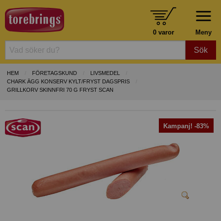
0 varor
Meny
Sök
HEM
FÖRETAGSKUND
LIVSMEDEL
CHARK ÄGG KONSERV KYLT/FRYST DAGSPRIS
GRILLKORV SKINNFRI 70 G FRYST SCAN
Kampanj! -83%