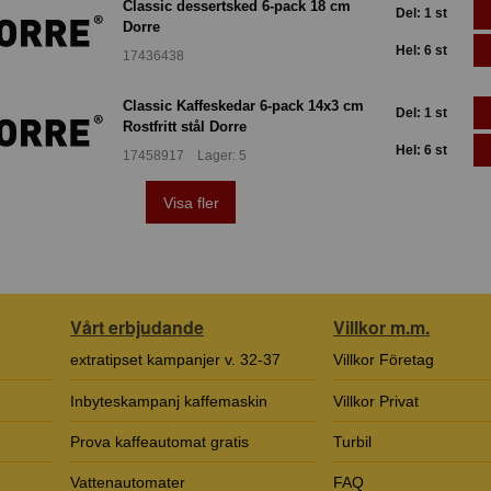
Classic dessertsked 6-pack 18 cm
Del: 1 st
Dorre
Hel: 6 st
17436438
Classic Kaffeskedar 6-pack 14x3 cm
Del: 1 st
Rostfritt stål Dorre
Hel: 6 st
17458917 Lager: 5
Visa fler
Vårt erbjudande
Villkor m.m.
extratipset kampanjer v. 32-37
Villkor Företag
Inbyteskampanj kaffemaskin
Villkor Privat
Prova kaffeautomat gratis
Turbil
Vattenautomater
FAQ