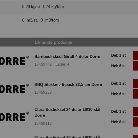
0.29 kg/st 1.74 kg/förp
0 m3/st, 0 m3/förp
Liknande produkter
Del: 1 st
Barnbestickset Giraff 4 delar Dorre
17458742 Lager: 4
Hel: 6 st
Del: 1 st
BBQ Stekkniv 6-pack 22,5 cm Dorre
17459238
Hel: 6 st
Clara Bestickset 24 delar 18/10 stål
Del: 1 st
Dorre
Hel: 8 st
17459112
Clara Bestickset 48 delar 18/10 stål