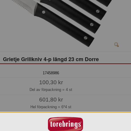
Grietje Grillkniv 4-p längd 23 cm Dorre
17458986
100,30 kr
Del av förpackning =
4 st
601,80 kr
Hel förpackning =
6*4 st
Jmf.pris:
25,08
kr/st
Beställningsvara