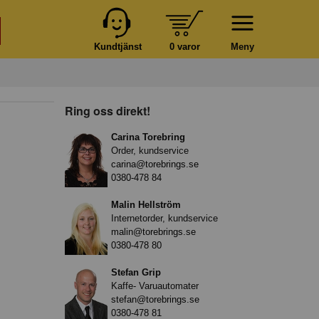
Kundtjänst
0 varor
Meny
Ring oss direkt!
Carina Torebring
Order, kundservice
carina@torebrings.se
0380-478 84
Malin Hellström
Internetorder, kundservice
malin@torebrings.se
0380-478 80
Stefan Grip
Kaffe- Varuautomater
stefan@torebrings.se
0380-478 81