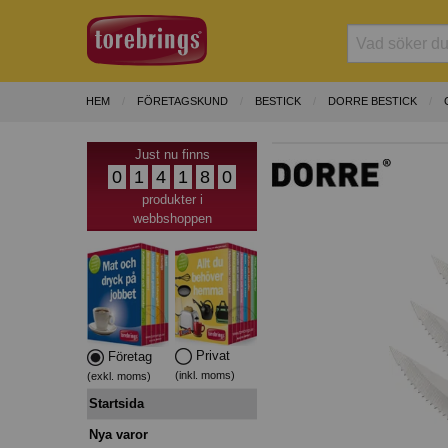
HEM
FÖRETAGSKUND
BESTICK
DORRE BESTICK
Just nu finns
0
1
4
1
8
0
produkter i
webbshoppen
Privat
Företag
(inkl. moms)
(exkl. moms)
Startsida
Nya varor