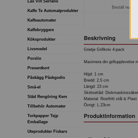
H
Lax Vilt Serrano
Beställ nu så 
Kaffe Te Automatprodukter
Kaffeautomater
Kaffebryggare
Beskrivning
Köksprodukter
Livsmedel
Grietje Grillkniv 4-pack
Porslin
Maximera din grillupplevelse m
Presentkort
Höjd: 1 cm
Påskägg Påskgodis
Bredd: 2,5 cm
Längd: 23 cm
Små-el
Skötselråd: Diskmaskinssäker
Städ Rengöring Kem
Material: Rostfritt stål & Plas
Övrigt: L:23cm
Tillbehör Automater
Produktinformation
Torkpapper Tejp
Emballage
Uteprodukter Fiskars