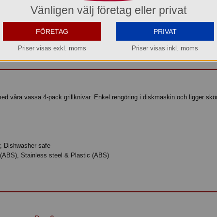
os oss kan du alltid beställa även om varan inte finns i lager.
Vänligen välj företag eller privat
beräknar vi kunna leverera inom 3-5 arbetsdagar, eller senare om du önskar.
FÖRETAG
PRIVAT
Köp »
Priser visas exkl. moms
Priser visas inkl. moms
ed våra vassa 4-pack grillknivar. Enkel rengöring i diskmaskin och ligger skö
, Dishwasher safe
t (ABS), Stainless steel & Plastic (ABS)