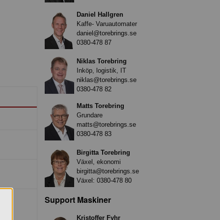
Daniel Hallgren
Kaffe- Varuautomater
daniel@torebrings.se
0380-478 87
Niklas Torebring
Inköp, logistik, IT
niklas@torebrings.se
0380-478 82
Matts Torebring
Grundare
matts@torebrings.se
0380-478 83
Birgitta Torebring
Växel, ekonomi
birgitta@torebrings.se
Växel:
0380-478 80
Support Maskiner
Kristoffer Fyhr