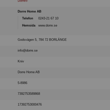
Dorre®
Dorre Home AB
Telefon
0243-21 67 10
Hemsida
www.dorre.se
Godsvägen 5, 784 72 BORLÄNGE
info@dorre.se
Kniv
Dorre Home AB
5-8986
7392753589868
17392753000476