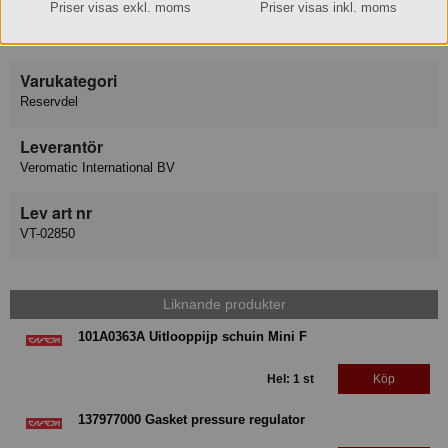
Priser visas exkl. moms
Priser visas inkl. moms
Varumärke
Water Fresh
Varukategori
Reservdel
Leverantör
Veromatic International BV
Lev art nr
VT-02850
Liknande produkter
101A0363A Uitlooppijp schuin Mini F
Hel: 1 st
Köp
137977000 Gasket pressure regulator