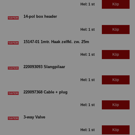
Hel: 1 st
Köp
14-pol box header
Hel: 1 st
Köp
15147-01 1mtr. Haak zelfkl. zw. 25m
Hel: 1 st
Köp
220093093 Slangpilaar
Hel: 1 st
Köp
220097368 Cable + plug
Hel: 1 st
Köp
3-way Valve
Hel: 1 st
Köp