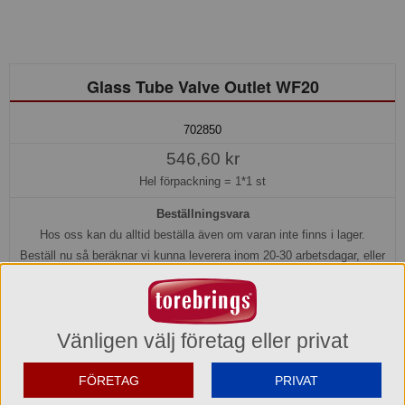
Glass Tube Valve Outlet WF20
702850
546,60 kr
Hel förpackning =
1*1 st
Beställningsvara
Hos oss kan du alltid beställa även om varan inte finns i lager.
Beställ nu så beräknar vi kunna leverera inom 20-30 arbetsdagar, eller
senare om du önskar.
Köp »
Vänligen välj företag eller privat
Produktinformation
FÖRETAG
PRIVAT