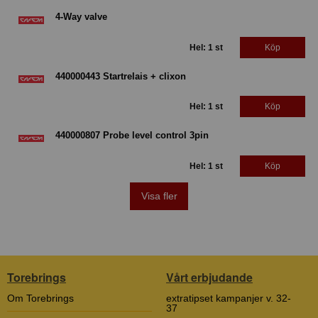
4-Way valve
Hel: 1 st
Köp
440000443 Startrelais + clixon
Hel: 1 st
Köp
440000807 Probe level control 3pin
Hel: 1 st
Köp
Visa fler
Torebrings
Vårt erbjudande
Om Torebrings
extratipset kampanjer v. 32-
37