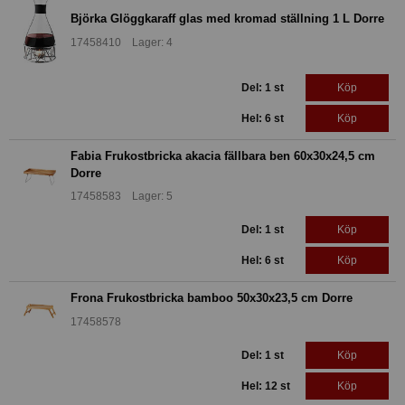
Björka Glöggkaraff glas med kromad ställning 1 L Dorre
17458410 Lager: 4
Del: 1 st
Köp
Hel: 6 st
Köp
Fabia Frukostbricka akacia fällbara ben 60x30x24,5 cm
Dorre
17458583 Lager: 5
Del: 1 st
Köp
Hel: 6 st
Köp
Frona Frukostbricka bamboo 50x30x23,5 cm Dorre
17458578
Del: 1 st
Köp
Hel: 12 st
Köp