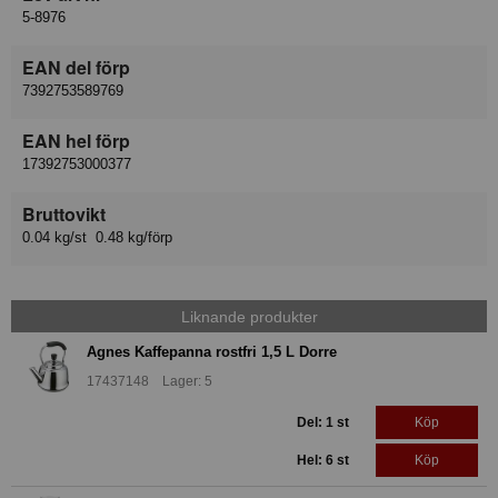
5-8976
EAN del förp
7392753589769
EAN hel förp
17392753000377
Bruttovikt
0.04 kg/st 0.48 kg/förp
Liknande produkter
Agnes Kaffepanna rostfri 1,5 L Dorre
17437148 Lager: 5
Del: 1 st
Köp
Hel: 6 st
Köp