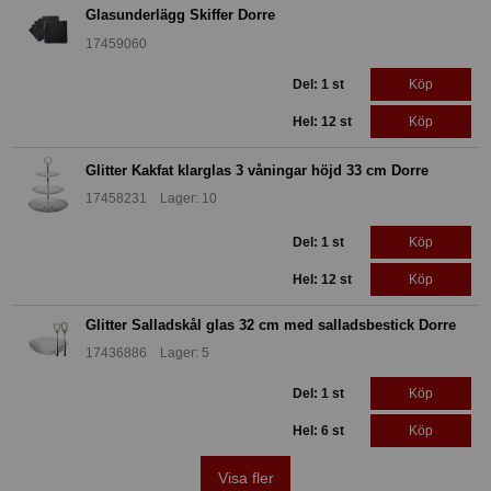
Glasunderlägg Skiffer Dorre
17459060
Del: 1 st
Köp
Hel: 12 st
Köp
Glitter Kakfat klarglas 3 våningar höjd 33 cm Dorre
17458231 Lager: 10
Del: 1 st
Köp
Hel: 12 st
Köp
Glitter Salladskål glas 32 cm med salladsbestick Dorre
17436886 Lager: 5
Del: 1 st
Köp
Hel: 6 st
Köp
Visa fler