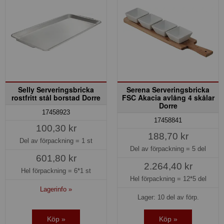
Selly Serveringsbricka
Serena Serveringsbricka
rostfritt stål borstad Dorre
FSC Akacia avlång 4 skålar
Dorre
17458923
17458841
100,30 kr
188,70 kr
Del av förpackning =
1 st
Del av förpackning =
5 del
601,80 kr
2.264,40 kr
Hel förpackning =
6*1 st
Hel förpackning =
12*5 del
Lagerinfo »
Lager: 10 del av förp.
Köp »
Köp »