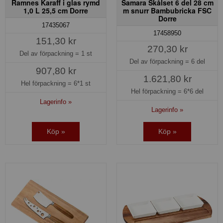
Ramnes Karaff i glas rymd
Samara Skålset 6 del 28 cm
1,0 L 25,5 cm Dorre
m snurr Bambubricka FSC
Dorre
17435067
17458950
151,30 kr
270,30 kr
Del av förpackning =
1 st
Del av förpackning =
6 del
907,80 kr
1.621,80 kr
Hel förpackning =
6*1 st
Hel förpackning =
6*6 del
Lagerinfo »
Lagerinfo »
Köp »
Köp »