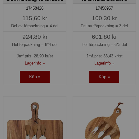
17458426
17458957
115,60 kr
100,30 kr
Del av förpackning =
4 del
Del av förpackning =
3 del
924,80 kr
601,80 kr
Hel förpackning =
8*4 del
Hel förpackning =
6*3 del
Jmf.pris:
28,90
kr/st
Jmf.pris:
33,43
kr/st
Lagerinfo »
Lagerinfo »
Köp »
Köp »