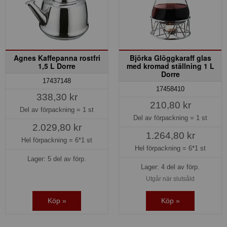
Agnes Kaffepanna rostfri
Björka Glöggkaraff glas
1,5 L Dorre
med kromad ställning 1 L
Dorre
17437148
17458410
338,30 kr
210,80 kr
Del av förpackning =
1 st
Del av förpackning =
1 st
2.029,80 kr
1.264,80 kr
Hel förpackning =
6*1 st
Hel förpackning =
6*1 st
Lager: 5 del av förp.
Lager: 4 del av förp.
Utgår när slutsåld
Köp »
Köp »