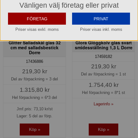
Vänligen välj företag eller privat
FÖRETAG
PRIVAT
Priser visas exkl. moms
Priser visas inkl. moms
Glitter Salladskål glas 32
Glora Glöggkolv glas svart
cm med salladsbestick
smidesställning 1,3 L Dorre
Dorre
17459182
17436886
219,30 kr
219,30 kr
Del av förpackning =
1 st
Del av förpackning =
3 del
1.754,40 kr
1.315,80 kr
Hel förpackning =
8*1 st
Hel förpackning =
6*3 del
Lagerinfo »
Jmf.pris:
73,10
kr/st
Lager: 5 del av förp.
Köp »
Köp »