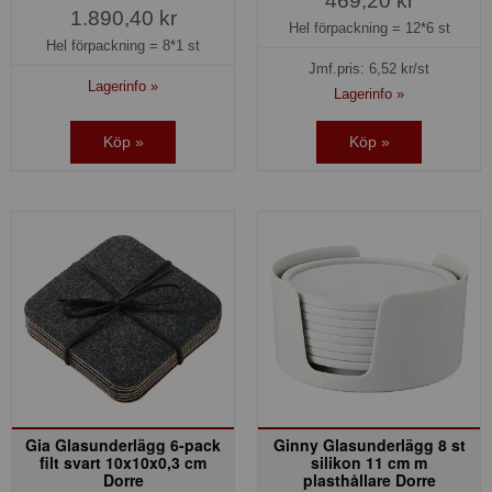
469,20 kr
1.890,40 kr
Hel förpackning =
12*6 st
Hel förpackning =
8*1 st
Jmf.pris:
6,52
kr/st
Lagerinfo »
Lagerinfo »
Köp »
Köp »
Gia Glasunderlägg 6-pack
Ginny Glasunderlägg 8 st
filt svart 10x10x0,3 cm
silikon 11 cm m
Dorre
plasthållare Dorre