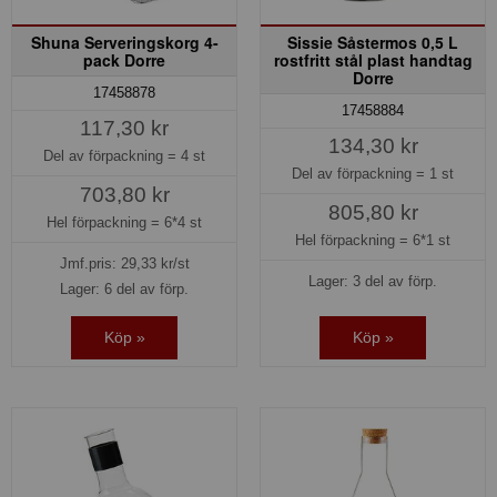
Shuna Serveringskorg 4-
Sissie Såstermos 0,5 L
pack Dorre
rostfritt stål plast handtag
Dorre
17458878
17458884
117,30 kr
134,30 kr
Del av förpackning =
4 st
Del av förpackning =
1 st
703,80 kr
805,80 kr
Hel förpackning =
6*4 st
Hel förpackning =
6*1 st
Jmf.pris:
29,33
kr/st
Lager: 3 del av förp.
Lager: 6 del av förp.
Köp »
Köp »