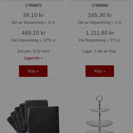
17458975
17458869
39,10 kr
185,30 kr
Del av förpackning =
6 st
Del av förpackning =
1 st
469,20 kr
1.111,80 kr
Hel förpackning =
12*6 st
Hel förpackning =
6*1 st
Jmf.pris:
6,52
kr/st
Lager: 5 del av förp.
Lagerinfo »
Köp »
Köp »