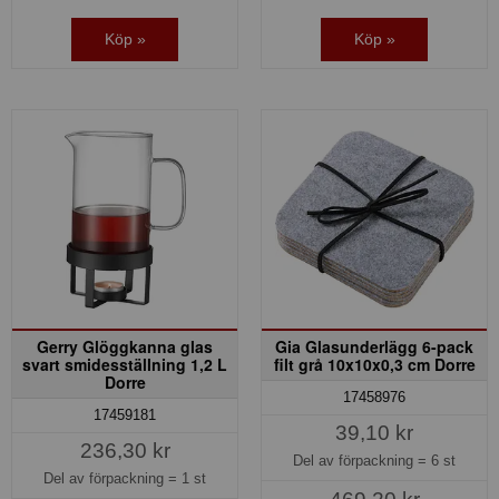
Köp »
Köp »
Gerry Glöggkanna glas
Gia Glasunderlägg 6-pack
svart smidesställning 1,2 L
filt grå 10x10x0,3 cm Dorre
Dorre
17458976
17459181
39,10 kr
236,30 kr
Del av förpackning =
6 st
Del av förpackning =
1 st