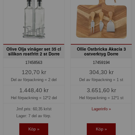
Olive Olja vinäger set 35 cl
Ollie Ostbricka Akacia 3
silikon rostfritt 2 st Dorre
ostverktyg Dorre
17458563
17459194
120,70 kr
304,30 kr
Del av förpackning =
2 del
Del av förpackning =
1 st
1.448,40 kr
3.651,60 kr
Hel förpackning =
12*2 del
Hel förpackning =
12*1 st
Jmf.pris:
60,35
kr/st
Lagerinfo »
Lager: 7 del av förp.
Köp »
Köp »