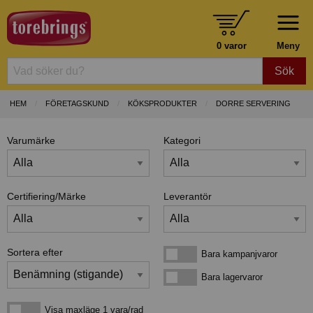
0 varor
Meny
Sök
HEM
FÖRETAGSKUND
KÖKSPRODUKTER
DORRE SERVERING
Varumärke
Kategori
Certifiering/Märke
Leverantör
Sortera efter
Bara kampanjvaror
Bara kampanjvaror
Bara lagervaror
Bara lagervaror
Visa maxläge 1 vara/rad
Visa maxläge 1 vara/rad