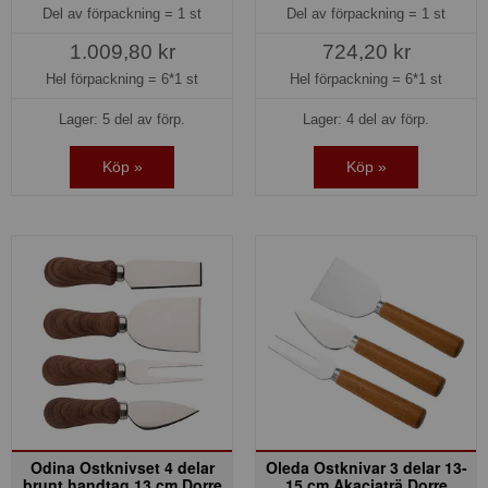
Del av förpackning =
1 st
Del av förpackning =
1 st
1.009,80 kr
724,20 kr
Hel förpackning =
6*1 st
Hel förpackning =
6*1 st
Lager: 5 del av förp.
Lager: 4 del av förp.
Köp »
Köp »
Odina Ostknivset 4 delar
Oleda Ostknivar 3 delar 13-
brunt handtag 13 cm Dorre
15 cm Akaciaträ Dorre