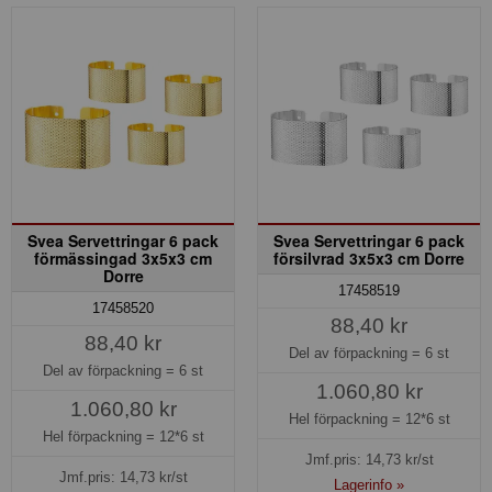
Svea Servettringar 6 pack
Svea Servettringar 6 pack
förmässingad 3x5x3 cm
försilvrad 3x5x3 cm Dorre
Dorre
17458519
17458520
88,40 kr
88,40 kr
Del av förpackning =
6 st
Del av förpackning =
6 st
1.060,80 kr
1.060,80 kr
Hel förpackning =
12*6 st
Hel förpackning =
12*6 st
Jmf.pris:
14,73
kr/st
Jmf.pris:
14,73
kr/st
Lagerinfo »