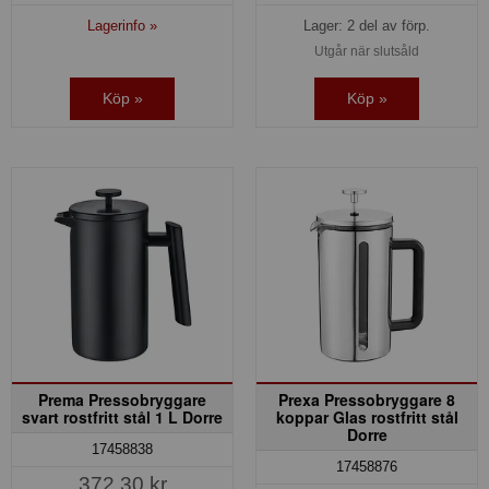
Lagerinfo »
Lager: 2 del av förp.
Utgår när slutsåld
Köp »
Köp »
Prema Pressobryggare
Prexa Pressobryggare 8
svart rostfritt stål 1 L Dorre
koppar Glas rostfritt stål
Dorre
17458838
17458876
372,30 kr