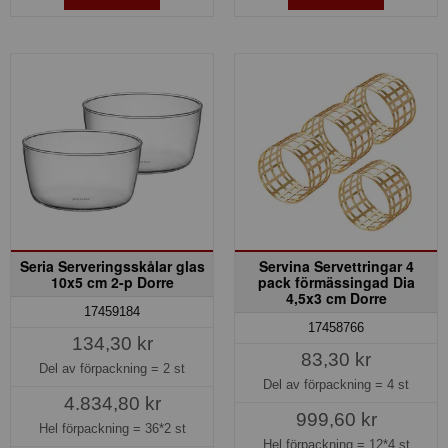
Seria Serveringsskålar glas
Servina Servettringar 4
10x5 cm 2-p Dorre
pack förmässingad Dia
4,5x3 cm Dorre
17459184
17458766
134,30 kr
83,30 kr
Del av förpackning =
2 st
Del av förpackning =
4 st
4.834,80 kr
999,60 kr
Hel förpackning =
36*2 st
Hel förpackning =
12*4 st