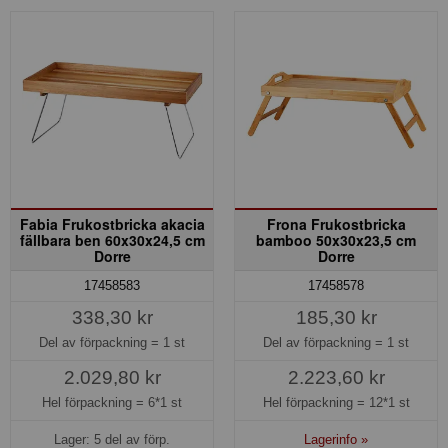
Fabia Frukostbricka akacia
Frona Frukostbricka
fällbara ben 60x30x24,5 cm
bamboo 50x30x23,5 cm
Dorre
Dorre
17458583
17458578
338,30 kr
185,30 kr
Del av förpackning =
1 st
Del av förpackning =
1 st
2.029,80 kr
2.223,60 kr
Hel förpackning =
6*1 st
Hel förpackning =
12*1 st
Lager: 5 del av förp.
Lagerinfo »