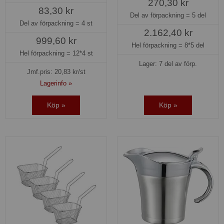
270,30 kr
83,30 kr
Del av förpackning =
5 del
Del av förpackning =
4 st
2.162,40 kr
999,60 kr
Hel förpackning =
8*5 del
Hel förpackning =
12*4 st
Lager: 7 del av förp.
Jmf.pris:
20,83
kr/st
Lagerinfo »
Köp »
Köp »