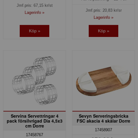
Jmf.pris:
67,15
kr/st
Jmf.pris:
20,83
kr/sr
Lagerinfo »
Lagerinfo »
Köp »
Köp »
Servina Servettringar 4
Sevyn Serveringsbricka
pack försilvrigad Dia 4,5x3
FSC akacia 4 skålar Dorre
cm Dorre
17458907
17458767