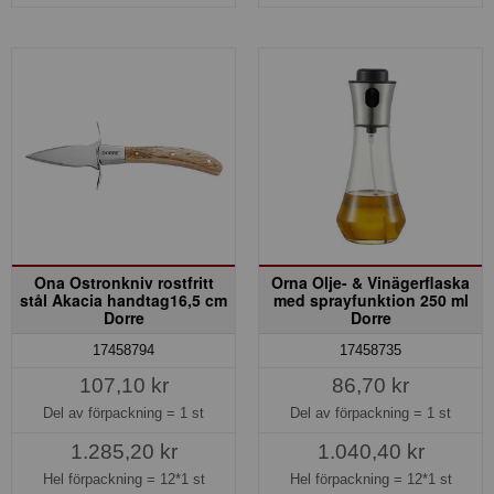
Ona Ostronkniv rostfritt
Orna Olje- & Vinägerflaska
stål Akacia handtag16,5 cm
med sprayfunktion 250 ml
Dorre
Dorre
17458794
17458735
107,10 kr
86,70 kr
Del av förpackning =
1 st
Del av förpackning =
1 st
1.285,20 kr
1.040,40 kr
Hel förpackning =
12*1 st
Hel förpackning =
12*1 st