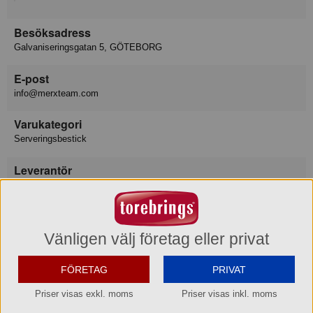
Besöksadress
Galvaniseringsgatan 5, GÖTEBORG
E-post
info@merxteam.com
Varukategori
Serveringsbestick
Leverantör
Exxent AB
Lev art nr
13347
Vänligen välj företag eller privat
EAN del förp
FÖRETAG
PRIVAT
7393107133478
Priser visas exkl. moms
Priser visas inkl. moms
EAN hel förp