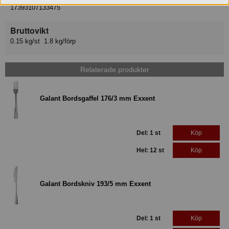
17393107133475
Bruttovikt
0.15 kg/st 1.8 kg/förp
Relaterade produkter
Galant Bordsgaffel 176/3 mm Exxent
Del: 1 st
Köp
Hel: 12 st
Köp
Galant Bordskniv 193/5 mm Exxent
Del: 1 st
Köp