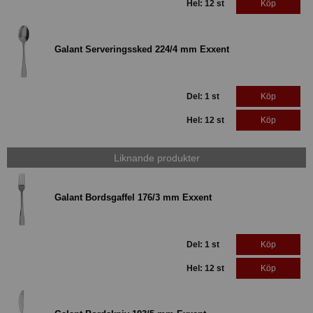
Hel: 12 st
Köp
Galant Serveringssked 224/4 mm Exxent
Del: 1 st
Köp
Hel: 12 st
Köp
Liknande produkter
Galant Bordsgaffel 176/3 mm Exxent
Del: 1 st
Köp
Hel: 12 st
Köp