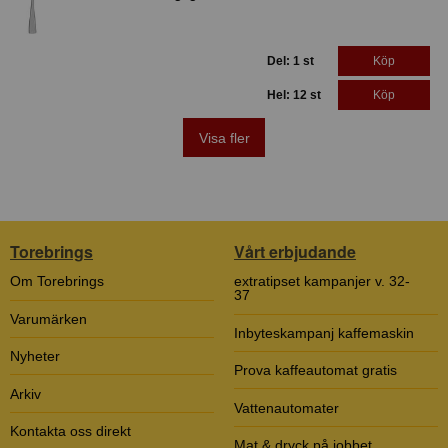
Del: 1 st
Köp
Hel: 12 st
Köp
Visa fler
Torebrings
Vårt erbjudande
Om Torebrings
extratipset kampanjer v. 32-
37
Varumärken
Inbyteskampanj kaffemaskin
Nyheter
Prova kaffeautomat gratis
Arkiv
Vattenautomater
Kontakta oss direkt
Mat & dryck på jobbet