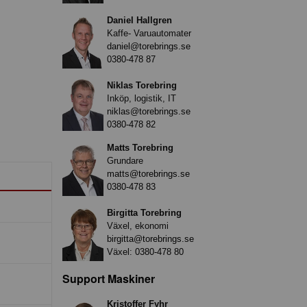
Daniel Hallgren
Kaffe- Varuautomater
daniel@torebrings.se
0380-478 87
Niklas Torebring
Inköp, logistik, IT
niklas@torebrings.se
0380-478 82
Matts Torebring
Grundare
matts@torebrings.se
0380-478 83
Birgitta Torebring
Växel, ekonomi
birgitta@torebrings.se
Växel:
0380-478 80
Support Maskiner
Kristoffer Fyhr