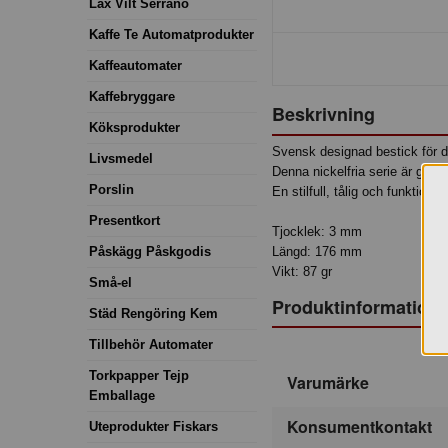
Lax Vilt Serrano
Kaffe Te Automatprodukter
Kaffeautomater
Kaffebryggare
Beskrivning
Köksprodukter
Svensk designad bestick för d
Livsmedel
Denna nickelfria serie är gjord 
Porslin
En stilfull, tålig och funktione
Presentkort
Tjocklek: 3 mm
Påskägg Påskgodis
Längd: 176 mm
Vikt: 87 gr
Små-el
Produktinformation
Städ Rengöring Kem
Tillbehör Automater
Torkpapper Tejp
Varumärke
Emballage
Konsumentkontakt
Uteprodukter Fiskars