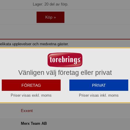
Lager: 20 del av förp.
Köp »
elikata upplevelser och medvetna gäster.
av rostfritt 18/0-stål med hållbara former.
ll sked för vardag och fest.
Vänligen välj företag eller privat
FÖRETAG
PRIVAT
Priser visas exkl. moms
Priser visas inkl. moms
Exxent
Merx Team AB