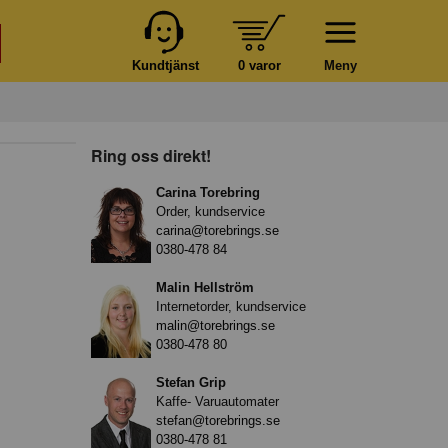
Kundtjänst
0 varor
Meny
Ring oss direkt!
Carina Torebring
Order, kundservice
carina@torebrings.se
0380-478 84
Malin Hellström
Internetorder, kundservice
malin@torebrings.se
0380-478 80
Stefan Grip
Kaffe- Varuautomater
stefan@torebrings.se
0380-478 81