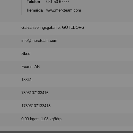
Telefon
031-50 67 00
Hemsida
www.merxteam.com
Galvaniseringsgatan 5, GÖTEBORG
info@merxteam.com
Sked
Exxent AB
13341
7393107133416
17393107133413
0.09 kg/st 1.08 kg/förp