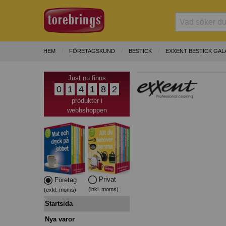
HEM
FÖRETAGSKUND
BESTICK
EXXENT BESTICK GAL
Just nu finns
0
1
4
1
8
2
produkter i
webbshoppen
Privat
Företag
(inkl. moms)
(exkl. moms)
Startsida
Nya varor