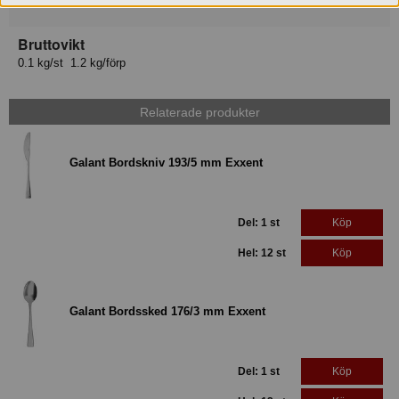
17393107133390
Bruttovikt
0.1 kg/st 1.2 kg/förp
Relaterade produkter
Galant Bordskniv 193/5 mm Exxent
Del: 1 st
Köp
Hel: 12 st
Köp
Galant Bordssked 176/3 mm Exxent
Del: 1 st
Köp