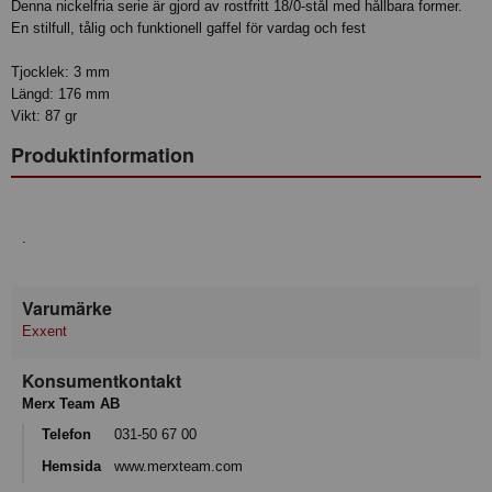
Denna nickelfria serie är gjord av rostfritt 18/0-stål med hållbara former.
En stilfull, tålig och funktionell gaffel för vardag och fest
Tjocklek: 3 mm
Längd: 176 mm
Vikt: 87 gr
Produktinformation
.
Varumärke
Exxent
Konsumentkontakt
Merx Team AB
Telefon
031-50 67 00
Hemsida
www.merxteam.com