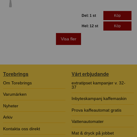
Del: 1 st
Köp
Hel: 12 st
Köp
Visa fler
Torebrings
Vårt erbjudande
Om Torebrings
extratipset kampanjer v. 32-
37
Varumärken
Inbyteskampanj kaffemaskin
Nyheter
Prova kaffeautomat gratis
Arkiv
Vattenautomater
Kontakta oss direkt
Mat & dryck på jobbet