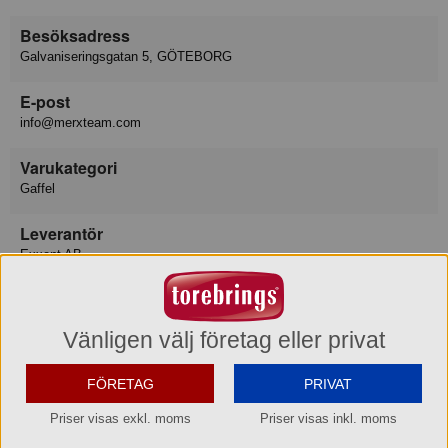
Besöksadress
Galvaniseringsgatan 5, GÖTEBORG
E-post
info@merxteam.com
Varukategori
Gaffel
Leverantör
Exxent AB
Lev art nr
13339
Vänligen välj företag eller privat
EAN del förp
FÖRETAG
PRIVAT
7393107133393
Priser visas exkl. moms
Priser visas inkl. moms
EAN hel förp