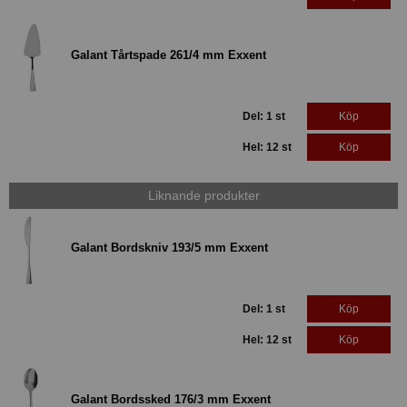
Galant Tårtspade 261/4 mm Exxent
Del: 1 st
Köp
Hel: 12 st
Köp
Liknande produkter
Galant Bordskniv 193/5 mm Exxent
Del: 1 st
Köp
Hel: 12 st
Köp
Galant Bordssked 176/3 mm Exxent