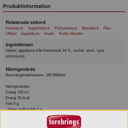
Produktinformation
Relaterade sökord
Fruktdryck
Sugrörsdryck
Portionsdryck
Barndryck
Fika
Utflykt
Äppeldryck
Kiviks
Kiviks Musteri
Ingredienser
Vatten, äppeljuice från koncentrat 14 %, socker, arom, syra
(citronsyra).
Näringsvärde
Basmängdsdeklaration: 100 Milliliter
Näringsvärden:
Energi 150 kJ
Energi 35 kcal
Fett 0 g
- Varav mättat fett 0 g
Kolhydrat 8.6 g
- Varav sockerarter 8.6 g
Protein 0 g