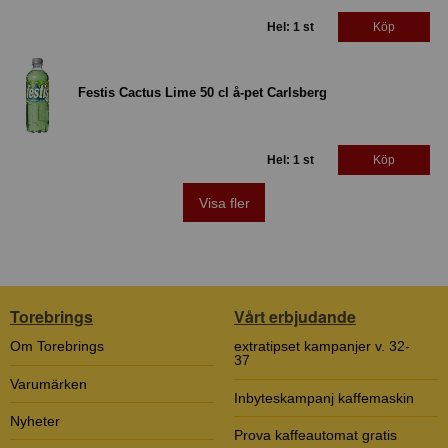
Hel: 1 st
Köp
Festis Cactus Lime 50 cl å-pet Carlsberg
Hel: 1 st
Köp
Visa fler
Torebrings
Vårt erbjudande
Om Torebrings
extratipset kampanjer v. 32-
37
Varumärken
Inbyteskampanj kaffemaskin
Nyheter
Prova kaffeautomat gratis