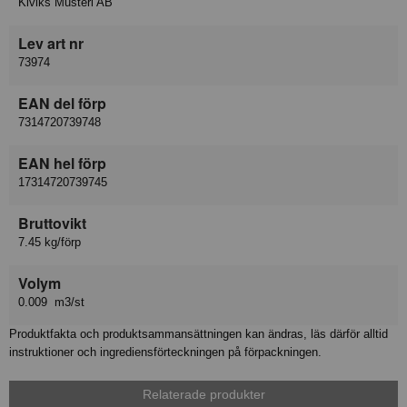
Kiviks Musteri AB
Lev art nr
73974
EAN del förp
7314720739748
EAN hel förp
17314720739745
Bruttovikt
7.45 kg/förp
Volym
0.009 m3/st
Produktfakta och produktsammansättningen kan ändras, läs därför alltid
instruktioner och ingrediensförteckningen på förpackningen.
Relaterade produkter