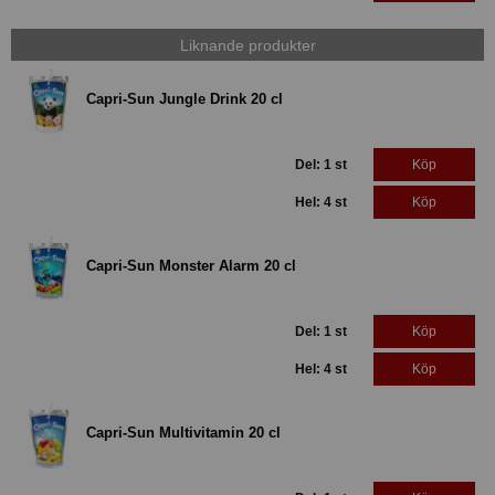
Liknande produkter
Capri-Sun Jungle Drink 20 cl
Del: 1 st
Köp
Hel: 4 st
Köp
Capri-Sun Monster Alarm 20 cl
Del: 1 st
Köp
Hel: 4 st
Köp
Capri-Sun Multivitamin 20 cl