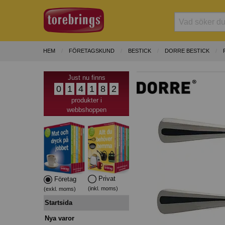
HEM
FÖRETAGSKUND
BESTICK
DORRE BESTICK
Just nu finns
0
1
4
1
8
2
produkter i
webbshoppen
Privat
Företag
(inkl. moms)
(exkl. moms)
Startsida
Nya varor