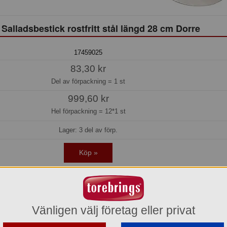
 Salladsbestick rostfritt stål längd 28 cm Dorre
17459025
83,30 kr
Del av förpackning =
1 st
999,60 kr
Hel förpackning =
12*1 st
Lager: 3 del av förp.
Köp »
Vänligen välj företag eller privat
 upp dukningen. Dessa vackert designade salladsbestick är verkligen något ut