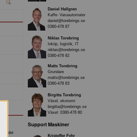
Daniel Hallgren
Kaffe- Varuautomater
daniel@torebrings.se
0380-478 87
Niklas Torebring
Inköp, logistik, IT
niklas@torebrings.se
0380-478 82
Matts Torebring
Grundare
matts@torebrings.se
0380-478 83
Birgitta Torebring
Växel, ekonomi
birgitta@torebrings.se
Växel:
0380-478 80
Support Maskiner
över det
Kristoffer Fyhr