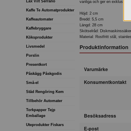
Lax Vilt Serrano
vanliga och ger en exklusiv kän
Kaffe Te Automatprodukter
Höjd: 2 cm
Kaffeautomater
Bredd: 5,5 cm
Längd: 28 cm
Kaffebryggare
Skötselråd: Diskmaskinssäker
Material: Rostfritt stål, stainle
Köksprodukter
Produktinformation
Livsmedel
Porslin
Presentkort
Varumärke
Påskägg Påskgodis
Konsumentkontakt
Små-el
Städ Rengöring Kem
Tillbehör Automater
Torkpapper Tejp
Besöksadress
Emballage
Uteprodukter Fiskars
E-post