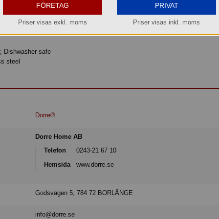
sla till matbordet.
FÖRETAG
PRIVAT
Priser visas exkl. moms
Priser visas inkl. moms
, Dishwasher safe
ss steel
Dorre®
Dorre Home AB
Telefon
0243-21 67 10
Hemsida
www.dorre.se
Godsvägen 5, 784 72 BORLÄNGE
info@dorre.se