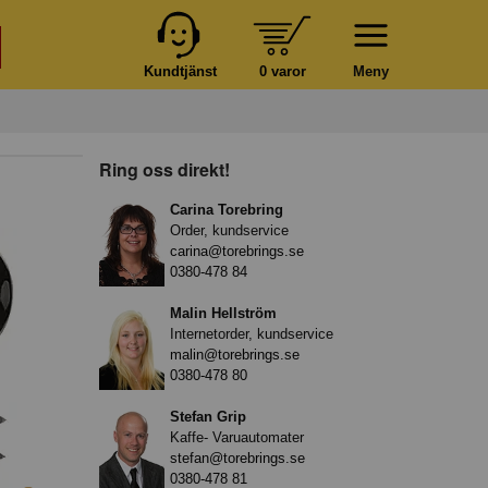
Kundtjänst
0 varor
Meny
Ring oss direkt!
Carina Torebring
Order, kundservice
carina@torebrings.se
0380-478 84
Malin Hellström
Internetorder, kundservice
malin@torebrings.se
0380-478 80
Stefan Grip
Kaffe- Varuautomater
stefan@torebrings.se
0380-478 81