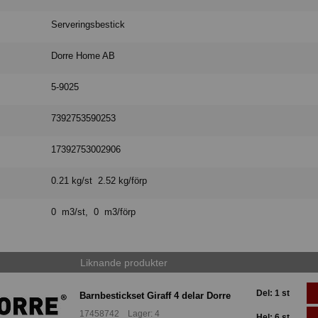
Serveringsbestick
Dorre Home AB
5-9025
7392753590253
17392753002906
0.21 kg/st 2.52 kg/förp
0 m3/st, 0 m3/förp
Liknande produkter
Del: 1 st
Barnbestickset Giraff 4 delar Dorre
17458742 Lager: 4
Hel: 6 st