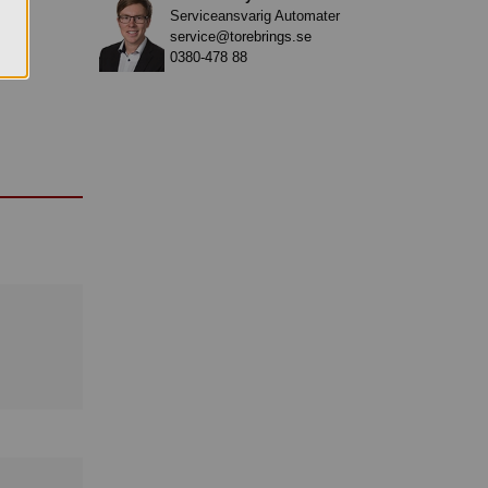
Serviceansvarig Automater
service@torebrings.se
0380-478 88