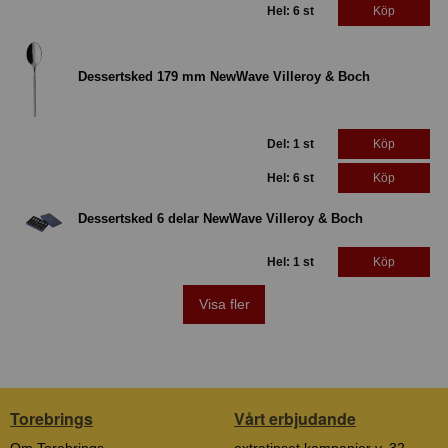
Hel: 6 st
Köp
Dessertsked 179 mm NewWave Villeroy & Boch
Del: 1 st
Köp
Hel: 6 st
Köp
Dessertsked 6 delar NewWave Villeroy & Boch
Hel: 1 st
Köp
Visa fler
Torebrings
Vårt erbjudande
Om Torebrings
extratipset kampanjer v. 32-