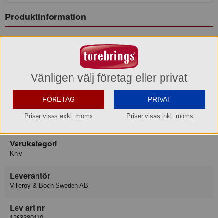
Produktinformation
Varumärke
Villeroy & Boch
Konsumentkontakt
Vänligen välj företag eller privat
Villeroy & Boch Gustavsberg AB
FÖRETAG
PRIVAT
Telefon
08-570 391 00
Hemsida
https://www.villeroy-boch.se/service/contact/
Priser visas exkl. moms
Priser visas inkl. moms
Varukategori
Kniv
Leverantör
Villeroy & Boch Sweden AB
Lev art nr
1263380110