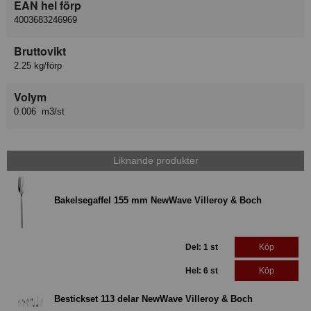
EAN hel förp
4003683246969
Bruttovikt
2.25 kg/förp
Volym
0.006 m3/st
Liknande produkter
Bakelsegaffel 155 mm NewWave Villeroy & Boch
Del: 1 st
Köp
Hel: 6 st
Köp
Bestickset 113 delar NewWave Villeroy & Boch