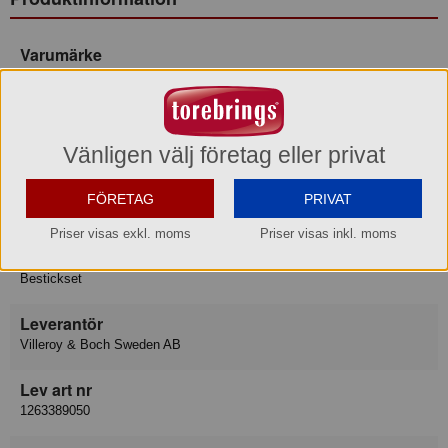
Varumärke
Villeroy & Boch
Konsumentkontakt
Villeroy & Boch Gustavsberg AB
Vänligen välj företag eller privat
Telefon
08-570 391 00
Hemsida
https://www.villeroy-boch.se/service/contact/
FÖRETAG
PRIVAT
Priser visas exkl. moms
Priser visas inkl. moms
Varukategori
Bestickset
Leverantör
Villeroy & Boch Sweden AB
Lev art nr
1263389050