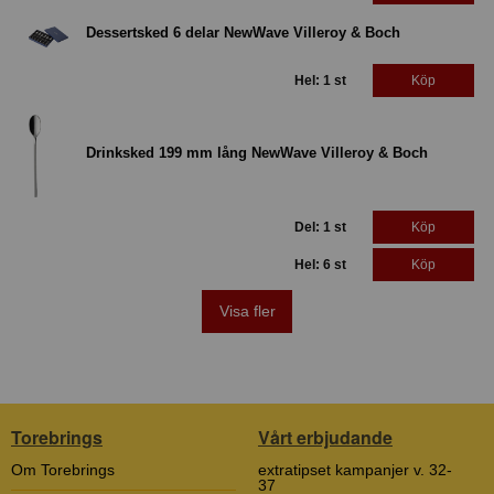
Dessertsked 6 delar NewWave Villeroy & Boch
Hel: 1 st
Köp
Drinksked 199 mm lång NewWave Villeroy & Boch
Del: 1 st
Köp
Hel: 6 st
Köp
Visa fler
Torebrings
Vårt erbjudande
Om Torebrings
extratipset kampanjer v. 32-
37